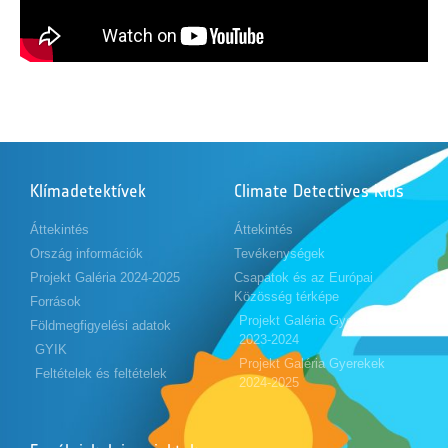
Klímadetektívek
Climate Detectives Kids
Áttekintés
Áttekintés
Ország információk
Tevékenységek
Projekt Galéria 2024-2025
Csapatok és az Európai
Közösség térképe
Források
Projekt Galéria Gyerekek
Földmegfigyelési adatok
2023-2024
GYIK
Projekt Galéria Gyerekek
Feltételek és feltételek
2024-2025