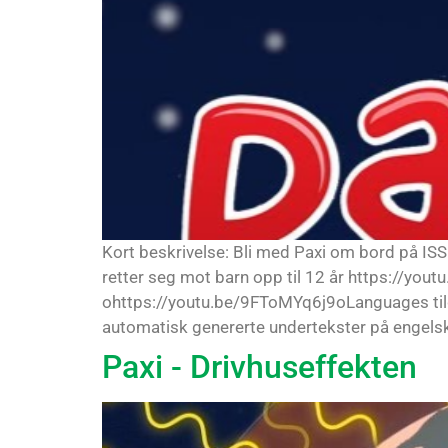
Kort beskrivelse: Bli med Paxi om bord på IS
retter seg mot barn opp til 12 år https://yo
ohttps://youtu.be/9FToMYq6j9oLanguages tilgj
automatisk genererte undertekster på engelsk
Paxi - Drivhuseffekten