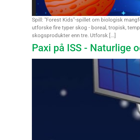
Spill: "Forest Kids"-spillet om biologisk mangf
utforske fire typer skog - boreal, tropisk, tem
skogsprodukter enn tre. Utforsk [...]
Paxi på ISS - Naturlige o