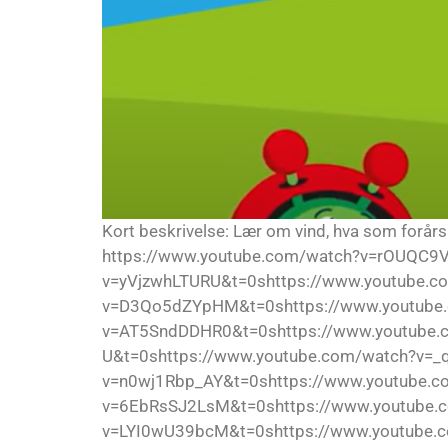
Kort beskrivelse: Lær om vind, hva som forårs
https://www.youtube.com/watch?v=rOUQC9V
v=yVjzwhLTURU&t=0shttps://www.youtube.c
v=D3Qo5dZYpHM&t=0shttps://www.youtube.
v=AT5SndDDHR0&t=0shttps://www.youtube.
U&t=0shttps://www.youtube.com/watch?v=_
v=n0wj1Rbp_AY&t=0shttps://www.youtube.c
v=6EbRsSJ2LsM&t=0shttps://www.youtube.
v=LYI0wU39bcM&t=0shttps://www.youtube.com