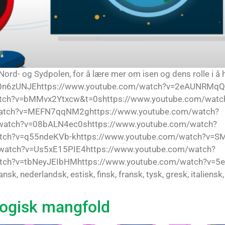
 Nord- og Sydpolen, for å lære mer om isen og dens rolle i å 
ntI0n6zUNJEhttps://www.youtube.com/watch?v=2eAUNRMqQ
atch?v=bMMvx2Ytxcw&t=0shttps://www.youtube.com/watc
atch?v=MEFN7qqNM2ghttps://www.youtube.com/watch?
atch?v=08bALN4ec0shttps://www.youtube.com/watch?
tch?v=q55ndeKVb-khttps://www.youtube.com/watch?v=SM
atch?v=Us5xE15PIE4https://www.youtube.com/watch?
tch?v=tbNeyJEIbHMhttps://www.youtube.com/watch?v=5ee
ansk, nederlandsk, estisk, finsk, fransk, tysk, gresk, italien
ologisk mangfold