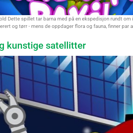
old Dette spillet tar barna med på en ekspedisjon rundt om i v
perert og tørr - mens de oppdager flora og fauna, finner par 
g kunstige satellitter