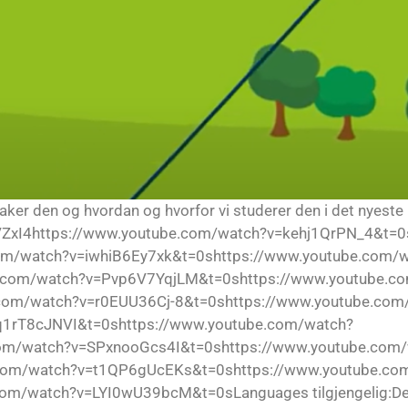
aker den og hvordan og hvorfor vi studerer den i det nyeste
ZxI4https://www.youtube.com/watch?v=kehj1QrPN_4&t=0
om/watch?v=iwhiB6Ey7xk&t=0shttps://www.youtube.com/
com/watch?v=Pvp6V7YqjLM&t=0shttps://www.youtube.c
com/watch?v=r0EUU36Cj-8&t=0shttps://www.youtube.com
q1rT8cJNVI&t=0shttps://www.youtube.com/watch?
om/watch?v=SPxnooGcs4I&t=0shttps://www.youtube.com
com/watch?v=t1QP6gUcEKs&t=0shttps://www.youtube.co
/watch?v=LYI0wU39bcM&t=0sLanguages tilgjengelig:Denne 