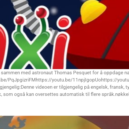
S sammen med astronaut Thomas Pesquet for å oppdage naturl
utu.be/PqJpgizriFMhttps://youtu.be/11npjIgopUohttps://you
engelig:Denne videoen er tilgjengelig på engelsk, fransk, 
, som også kan oversettes automatisk til flere språk.nøkke