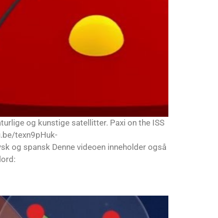
ige og kunstige satellitter. Paxi on the ISS
tu.be/texn9pHuk-
tysk og spansk Denne videoen inneholder også
lord: