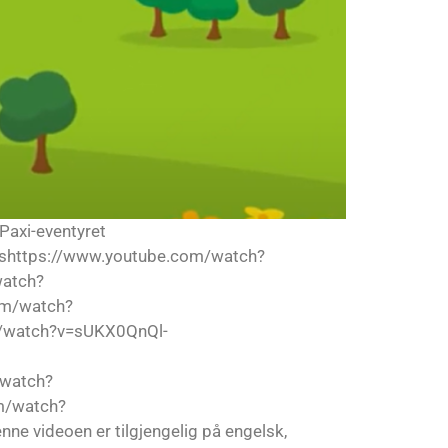
 Paxi-eventyret
shttps://www.youtube.com/watch?
watch?
om/watch?
/watch?v=sUKX0QnQl-
/watch?
m/watch?
videoen er tilgjengelig på engelsk,