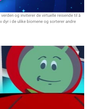
erden og inviterer de virtuelle reisende til å
av dyr i de ulike biomene og sorterer andre