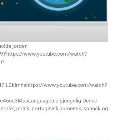
holde jorden
9Yhttps://www.youtube.com/watch?
h?
7IL2klmhshttps://www.youtube.com/watch?
46ea3MusLanguages tilgjengelig:Denne
sk, norsk, polsk, portugisisk, rumensk, spansk og