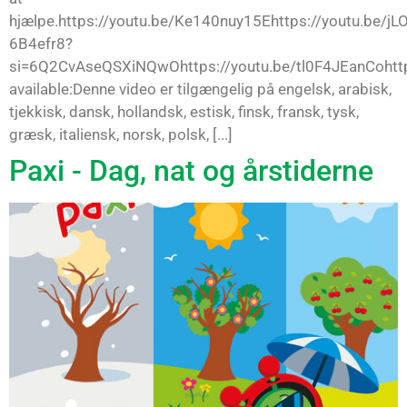
hjælpe.https://youtu.be/Ke140nuy15Ehttps://youtu.be/jLO
6B4efr8?
si=6Q2CvAseQSXiNQwOhttps://youtu.be/tl0F4JEanCohttp
available:Denne video er tilgængelig på engelsk, arabisk,
tjekkisk, dansk, hollandsk, estisk, finsk, fransk, tysk,
græsk, italiensk, norsk, polsk, [...]
Paxi - Dag, nat og årstiderne