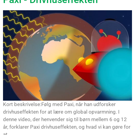
Kort beskrivelse:Følg med Paxi, når han udforsker
drivhuseffekten for at lære om global opvarmning. I
denne video, der henvender sig til børn mellem 6 og 12
år, forklarer Paxi drivhuseffekten, og hvad vi kan gøre for
at