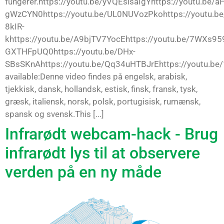
fungerer.https://youtu.be/yVQEslsaIgYhttps://youtu.be/a
gWzCYN0https://youtu.be/UL0NUVozPkohttps://youtu.be
8kIR-
khttps://youtu.be/A9bjTV7YocEhttps://youtu.be/7WXs959
GXTHFpUQ0https://youtu.be/DHx-
SBsSKnAhttps://youtu.be/Qq34uHTBJrEhttps://youtu.be
available:Denne video findes på engelsk, arabisk,
tjekkisk, dansk, hollandsk, estisk, finsk, fransk, tysk,
græsk, italiensk, norsk, polsk, portugisisk, rumænsk,
spansk og svensk.This [...]
Infrarødt webcam-hack - Brug
infrarødt lys til at observere
verden på en ny måde