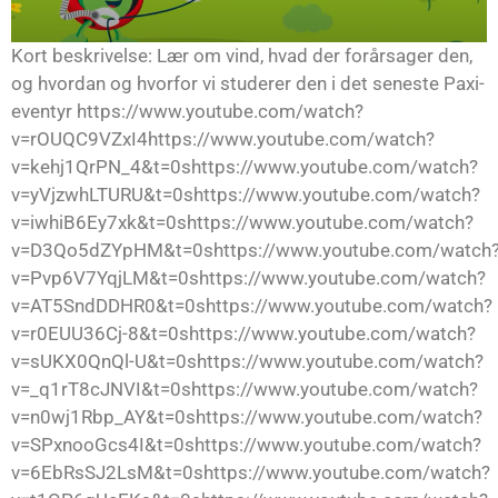
Kort beskrivelse: Lær om vind, hvad der forårsager den,
og hvordan og hvorfor vi studerer den i det seneste Paxi-
eventyr https://www.youtube.com/watch?
v=rOUQC9VZxI4https://www.youtube.com/watch?
v=kehj1QrPN_4&t=0shttps://www.youtube.com/watch?
v=yVjzwhLTURU&t=0shttps://www.youtube.com/watch?
v=iwhiB6Ey7xk&t=0shttps://www.youtube.com/watch?
v=D3Qo5dZYpHM&t=0shttps://www.youtube.com/watch
v=Pvp6V7YqjLM&t=0shttps://www.youtube.com/watch?
v=AT5SndDDHR0&t=0shttps://www.youtube.com/watch?
v=r0EUU36Cj-8&t=0shttps://www.youtube.com/watch?
v=sUKX0QnQl-U&t=0shttps://www.youtube.com/watch?
v=_q1rT8cJNVI&t=0shttps://www.youtube.com/watch?
v=n0wj1Rbp_AY&t=0shttps://www.youtube.com/watch?
v=SPxnooGcs4I&t=0shttps://www.youtube.com/watch?
v=6EbRsSJ2LsM&t=0shttps://www.youtube.com/watch?