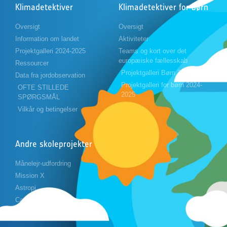
Klimadetektiver
Klimadetektiver for børn
Oversigt
Oversigt
Information om landet
Aktiviteter
Projektgalleri 2024-2025
Teams og kort over det
europæiske fællesskab
Ressourcer
Projektgalleri Børn 2023-2024
Data fra jordobservation
Projektgalleri for børn 2024-
OFTE STILLEDE
2025
SPØRGSMÅL
Vilkår og betingelser
Andre skoleprojekter
Månelejr-udfordring
Mission X
Astropi
Cansat