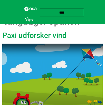
language:
Spansk
Paxi udforsker vind