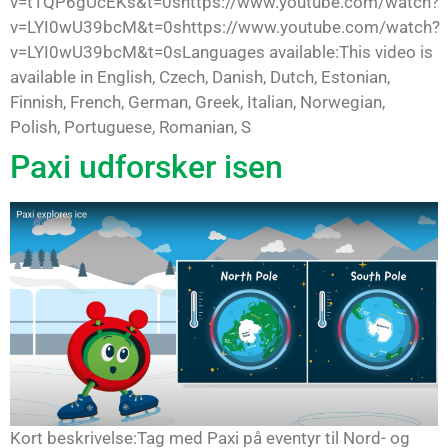
v=t1QP6gUcEKs&t=0shttps://www.youtube.com/watch?
v=LYI0wU39bcM&t=0shttps://www.youtube.com/watch?
v=LYI0wU39bcM&t=0sLanguages available:This video is
available in English, Czech, Danish, Dutch, Estonian,
Finnish, French, German, Greek, Italian, Norwegian,
Polish, Portuguese, Romanian, S
Paxi udforsker isen
Kort beskrivelse:Tag med Paxi på eventyr til Nord- og