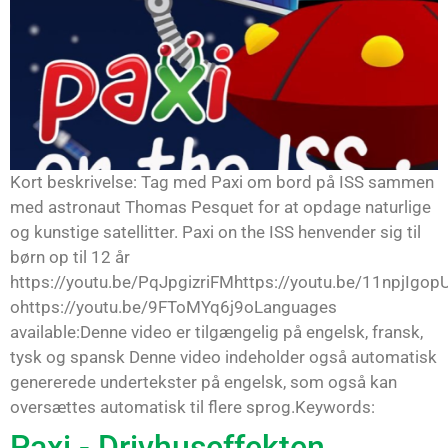
Kort beskrivelse: Tag med Paxi om bord på ISS sammen
med astronaut Thomas Pesquet for at opdage naturlige
og kunstige satellitter. Paxi on the ISS henvender sig til
børn op til 12 år
https://youtu.be/PqJpgizriFMhttps://youtu.be/11npjIgop
ohttps://youtu.be/9FToMYq6j9oLanguages
available:Denne video er tilgængelig på engelsk, fransk,
tysk og spansk Denne video indeholder også automatisk
genererede undertekster på engelsk, som også kan
oversættes automatisk til flere sprog.Keywords:
Paxi - Drivhuseffekten