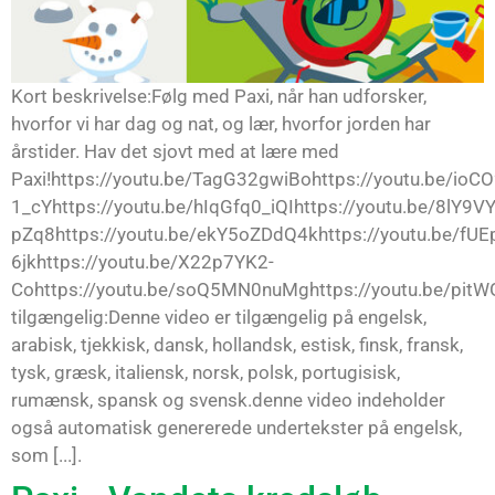
Kort beskrivelse:Følg med Paxi, når han udforsker,
hvorfor vi har dag og nat, og lær, hvorfor jorden har
årstider. Hav det sjovt med at lære med
Paxi!https://youtu.be/TagG32gwiBohttps://youtu.be/ioCO
1_cYhttps://youtu.be/hIqGfq0_iQIhttps://youtu.be/8lY9
pZq8https://youtu.be/ekY5oZDdQ4khttps://youtu.be/fUE
6jkhttps://youtu.be/X22p7YK2-
Cohttps://youtu.be/soQ5MN0nuMghttps://youtu.be/pit
tilgængelig:Denne video er tilgængelig på engelsk,
arabisk, tjekkisk, dansk, hollandsk, estisk, finsk, fransk,
tysk, græsk, italiensk, norsk, polsk, portugisisk,
rumænsk, spansk og svensk.denne video indeholder
også automatisk genererede undertekster på engelsk,
som [...].