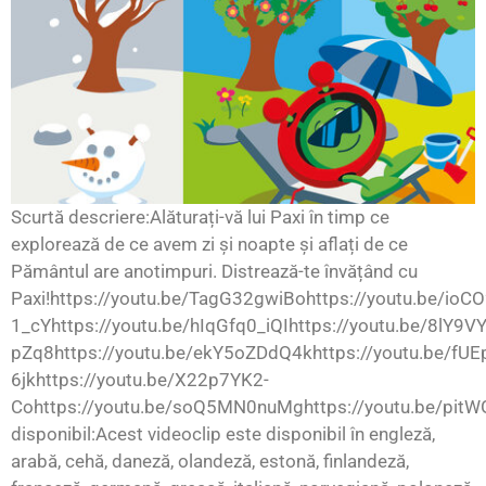
Scurtă descriere:Alăturați-vă lui Paxi în timp ce
explorează de ce avem zi și noapte și aflați de ce
Pământul are anotimpuri. Distrează-te învățând cu
Paxi!https://youtu.be/TagG32gwiBohttps://youtu.be/ioCO
1_cYhttps://youtu.be/hIqGfq0_iQIhttps://youtu.be/8lY9
pZq8https://youtu.be/ekY5oZDdQ4khttps://youtu.be/fUE
6jkhttps://youtu.be/X22p7YK2-
Cohttps://youtu.be/soQ5MN0nuMghttps://youtu.be/pit
disponibil:Acest videoclip este disponibil în engleză,
arabă, cehă, daneză, olandeză, estonă, finlandeză,