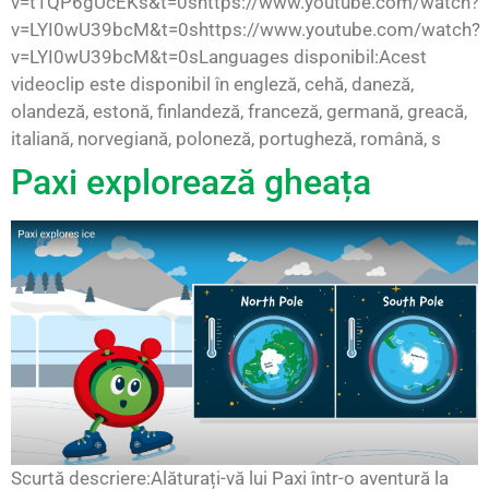
v=t1QP6gUcEKs&t=0shttps://www.youtube.com/watch?
v=LYI0wU39bcM&t=0shttps://www.youtube.com/watch?
v=LYI0wU39bcM&t=0sLanguages disponibil:Acest
videoclip este disponibil în engleză, cehă, daneză,
olandeză, estonă, finlandeză, franceză, germană, greacă,
italiană, norvegiană, poloneză, portugheză, română, s
Paxi explorează gheața
Scurtă descriere:Alăturați-vă lui Paxi într-o aventură la