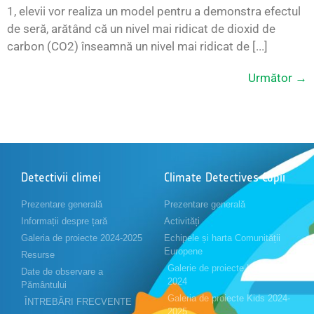
1, elevii vor realiza un model pentru a demonstra efectul
de seră, arătând că un nivel mai ridicat de dioxid de
carbon (CO2) înseamnă un nivel mai ridicat de [...]
Următor
→
Detectivii climei
Climate Detectives Copii
Prezentare generală
Prezentare generală
Informații despre țară
Activități
Galeria de proiecte 2024-2025
Echipele și harta Comunității
Europene
Resurse
Galerie de proiecte Kids 2023-
Date de observare a
2024
Pământului
Galeria de proiecte Kids 2024-
ÎNTREBĂRI FRECVENTE
2025