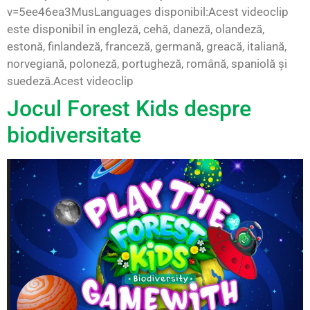
v=5ee46ea3MusLanguages disponibil:Acest videoclip
este disponibil în engleză, cehă, daneză, olandeză,
estonă, finlandeză, franceză, germană, greacă, italiană,
norvegiană, poloneză, portugheză, română, spaniolă și
suedeză.Acest videoclip
Jocul Forest Kids despre
biodiversitate