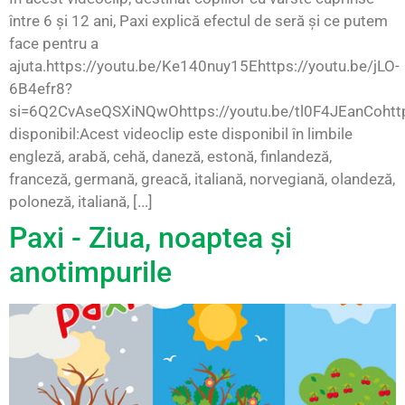
între 6 și 12 ani, Paxi explică efectul de seră și ce putem
face pentru a
ajuta.https://youtu.be/Ke140nuy15Ehttps://youtu.be/jLO-
6B4efr8?
si=6Q2CvAseQSXiNQwOhttps://youtu.be/tl0F4JEanCohttp
disponibil:Acest videoclip este disponibil în limbile
engleză, arabă, cehă, daneză, estonă, finlandeză,
franceză, germană, greacă, italiană, norvegiană, olandeză,
poloneză, italiană, [...]
Paxi - Ziua, noaptea și
anotimpurile