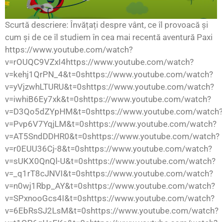
Scurtă descriere: Învățați despre vânt, ce îl provoacă și
cum și de ce îl studiem în cea mai recentă aventură Paxi
https://www.youtube.com/watch?
v=rOUQC9VZxI4https://www.youtube.com/watch?
v=kehj1QrPN_4&t=0shttps://www.youtube.com/watch?
v=yVjzwhLTURU&t=0shttps://www.youtube.com/watch?
v=iwhiB6Ey7xk&t=0shttps://www.youtube.com/watch?
v=D3Qo5dZYpHM&t=0shttps://www.youtube.com/watch
v=Pvp6V7YqjLM&t=0shttps://www.youtube.com/watch?
v=AT5SndDDHR0&t=0shttps://www.youtube.com/watch?
v=r0EUU36Cj-8&t=0shttps://www.youtube.com/watch?
v=sUKX0QnQl-U&t=0shttps://www.youtube.com/watch?
v=_q1rT8cJNVI&t=0shttps://www.youtube.com/watch?
v=n0wj1Rbp_AY&t=0shttps://www.youtube.com/watch?
v=SPxnooGcs4I&t=0shttps://www.youtube.com/watch?
v=6EbRsSJ2LsM&t=0shttps://www.youtube.com/watch?