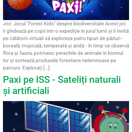
Joc: Jocul "Forest Kids" despre biodiversitate Acest joc
îi ghidează pe copii într-o expediție în jurul lumii și îi invită
pe călătorii virtuali să exploreze patru tipuri de păduri -
boreală, tropicală, temperată și aridă - în timp ce observă
flora și fauna, potrivesc perechile de animale în biomul
lor și sortează produsele forestiere nelemnoase pe
parcurs. Explorați [...]
Paxi pe ISS - Sateliți naturali
și artificiali