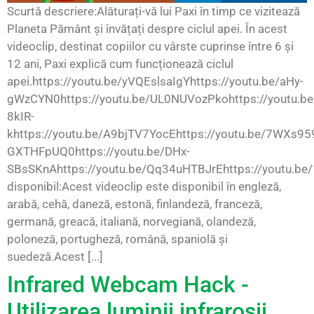
Scurtă descriere:Alăturați-vă lui Paxi în timp ce vizitează
Planeta Pământ și învățați despre ciclul apei. În acest
videoclip, destinat copiilor cu vârste cuprinse între 6 și
12 ani, Paxi explică cum funcționează ciclul
apei.https://youtu.be/yVQEslsaIgYhttps://youtu.be/aHy-
gWzCYN0https://youtu.be/UL0NUVozPkohttps://youtu.be
8kIR-
khttps://youtu.be/A9bjTV7YocEhttps://youtu.be/7WXs959
GXTHFpUQ0https://youtu.be/DHx-
SBsSKnAhttps://youtu.be/Qq34uHTBJrEhttps://youtu.be
disponibil:Acest videoclip este disponibil în engleză,
arabă, cehă, daneză, estonă, finlandeză, franceză,
germană, greacă, italiană, norvegiană, olandeză,
poloneză, portugheză, română, spaniolă și
suedeză.Acest [...]
Infrared Webcam Hack -
Utilizarea luminii infraroșii