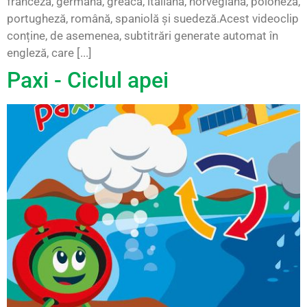
franceză, germană, greacă, italiană, norvegiană, poloneză,
portugheză, română, spaniolă și suedeză.Acest videoclip
conține, de asemenea, subtitrări generate automat în
engleză, care [...]
Paxi - Ciclul apei