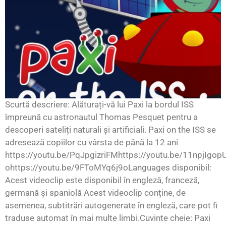
Scurtă descriere: Alăturați-vă lui Paxi la bordul ISS
împreună cu astronautul Thomas Pesquet pentru a
descoperi sateliți naturali și artificiali. Paxi on the ISS se
adresează copiilor cu vârsta de până la 12 ani
https://youtu.be/PqJpgizriFMhttps://youtu.be/11npjIgop
ohttps://youtu.be/9FToMYq6j9oLanguages disponibil:
Acest videoclip este disponibil în engleză, franceză,
germană și spaniolă Acest videoclip conține, de
asemenea, subtitrări autogenerate în engleză, care pot fi
traduse automat în mai multe limbi.Cuvinte cheie: Paxi