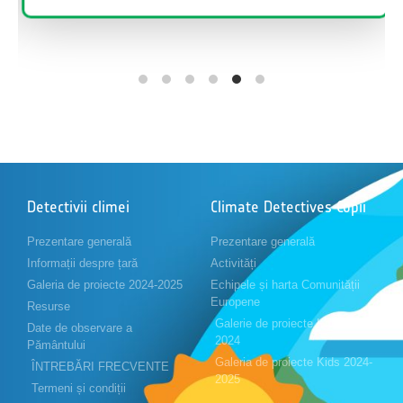
Detectivii climei
Climate Detectives Copii
Prezentare generală
Prezentare generală
Informații despre țară
Activități
Galeria de proiecte 2024-2025
Echipele și harta Comunității
Europene
Resurse
Galerie de proiecte Kids 2023-
Date de observare a
2024
Pământului
Galeria de proiecte Kids 2024-
ÎNTREBĂRI FRECVENTE
2025
Termeni și condiții