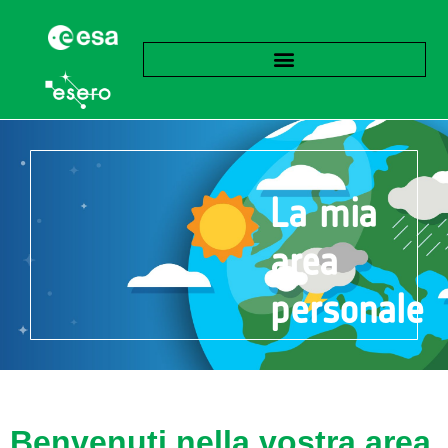
La mia
area
personale
Benvenuti nella vostra area