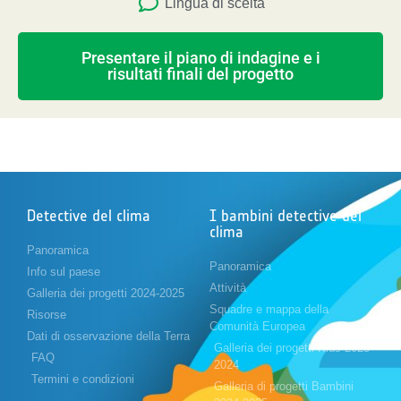
Lingua di scelta
Presentare il piano di indagine e i
risultati finali del progetto
Detective del clima
I bambini detective del
clima
Panoramica
Panoramica
Info sul paese
Attività
Galleria dei progetti 2024-2025
Squadre e mappa della
Risorse
Comunità Europea
Dati di osservazione della Terra
Galleria dei progetti Kids 2023-
FAQ
2024
Termini e condizioni
Galleria di progetti Bambini