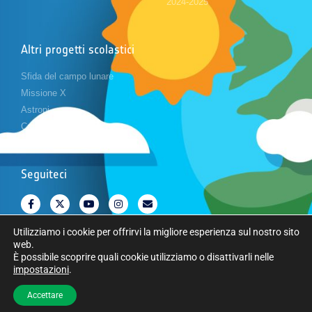
2024-2025
Altri progetti scolastici
Sfida del campo lunare
Missione X
Astropi
Cansat
Seguiteci
Utilizziamo i cookie per offrirvi la migliore esperienza sul nostro sito
web.
È possibile scoprire quali cookie utilizziamo o disattivarli nelle
impostazioni
.
Copyright © Agenzia spaziale europea. Tutti i diritti riservati.
Accettare