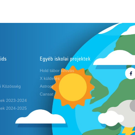
ids
Egyéb iskolai projektek
Köve
Hold tábor kihívás
X küldetés
i Közösség
Astropi
Cansat
ekek 2023-2024
ekek 2024-2025