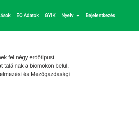
rások
EO Adatok
GYIK
Nyelv
Bejelentkezés
ek fel négy erdőtípust -
at találnak a biomokon belül,
Élelmezési és Mezőgazdasági