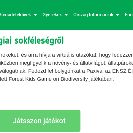
Klímadetektívek
Gyerekek
Ország Információk
For
giai sokféleségről
rekeket, és arra hívja a virtuális utazókat, hogy fedezzen
miközben megfigyelik a növény- és állatvilágot, állatpárok
 válogatnak. Fedezd fel bolygónkat a Paxival az ENSZ 
ett Forest Kids Game on Biodiversity játékában.
Játsszon játékot