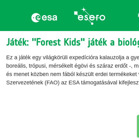
Játék: ''Forest Kids'' játék a bioló
Ez a játék egy világkörüli expedícióra kalauzolja a gye
boreális, trópusi, mérsékelt égövi és száraz erdőt -, 
és menet közben nem fából készült erdei termékeket
Szervezetének (FAO) az ESA támogatásával kifejleszt