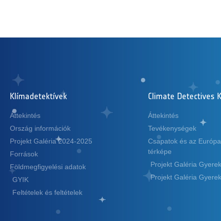
Klímadetektívek
Climate Detectives K
Áttekintés
Áttekintés
Ország információk
Tevékenységek
Projekt Galéria 2024-2025
Csapatok és az Európa
térképe
Források
Projekt Galéria Gyer
Földmegfigyelési adatok
Projekt Galéria Gyer
GYIK
Feltételek és feltételek