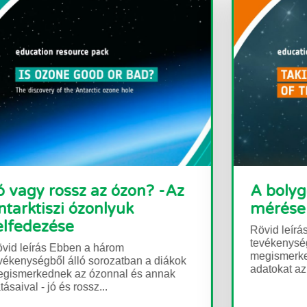
A bolygó pulzusának
A Pax
mérése - felső középiskola
Rövid le
okozza,
Rövid leírás Ebben a három
a legúja
tevékenységből álló sorozatban a tanulók
megismerkednek azzal, hogyan gyűjtik az
adatokat az érzékelők, és hogyan...