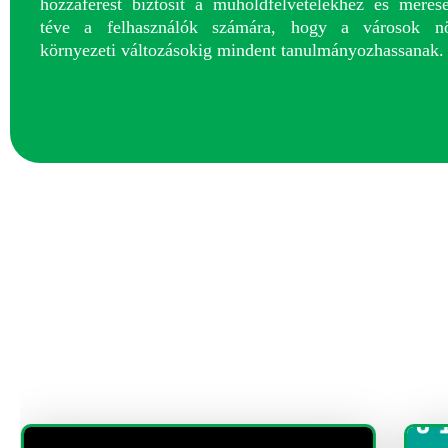
hozzáférést biztosít a műholdfelvételekhez és mérés
téve a felhasználók számára, hogy a városok nö
környezeti változásokig mindent tanulmányozhassanak.