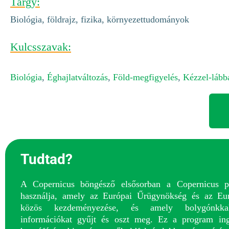
Tárgy:
Biológia, földrajz, fizika, környezettudományok
Kulcsszavak:
Biológia
,
Éghajlatváltozás
,
Föld-megfigyelés
,
Kézzel-lábba
Tudtad?
A Copernicus böngésző elsősorban a Copernicus p
használja, amely az Európai Űrügynökség és az Eur
közös kezdeményezése, és amely bolygónkkal
információkat gyűjt és oszt meg. Ez a program ing