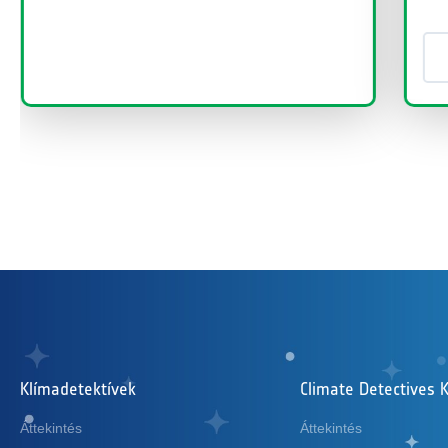
Bővebben
Klímadetektívek
Climate Detectives K
Áttekintés
Áttekintés