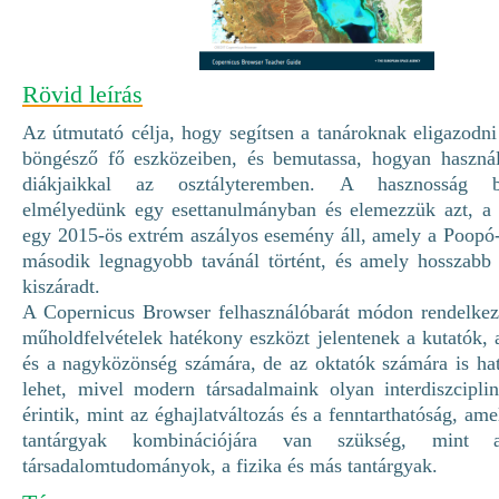
Rövid leírás
Az útmutató célja, hogy segítsen a tanároknak eligazodn
böngésző fő eszközeiben, és bemutassa, hogyan használ
diákjaikkal az osztályteremben. A hasznosság b
elmélyedünk egy esettanulmányban és elemezzük azt, a
egy 2015-ös extrém aszályos esemény áll, amely a Poopó-
második legnagyobb tavánál történt, és amely hosszabb 
kiszáradt.
A Copernicus Browser felhasználóbarát módon rendelkezé
műholdfelvételek hatékony eszközt jelentenek a kutatók,
és a nagyközönség számára, de az oktatók számára is ha
lehet, mivel modern társadalmaink olyan interdiszciplin
érintik, mint az éghajlatváltozás és a fenntarthatóság, am
tantárgyak kombinációjára van szükség, mint
társadalomtudományok, a fizika és más tantárgyak.