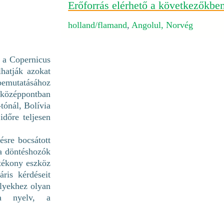
Erőforrás elérhető a következőkbe
holland/flamand
,
Angolul,
Norvég
i a Copernicus
hatják azokat
emutatásához
 középpontban
tónál, Bolívia
időre teljesen
sre bocsátott
 a döntéshozók
tékony eszköz
áris kérdéseit
elyekhez olyan
 a nyelv, a