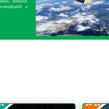
ekhez, lehetővé
vekedésétől a