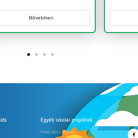
Bővebben
ids
Egyéb iskolai projektek
Köve
Hold tábor kihívás