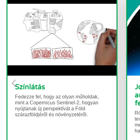
Jó vagy rossz az ózon? -Az
antarktiszi ózonlyuk
felfedezése
Rövid leírás Ebben a három
tevékenységből álló sorozatban a diákok
megismerkednek az ózonnal és annak
hatásaival - jó és rossz...