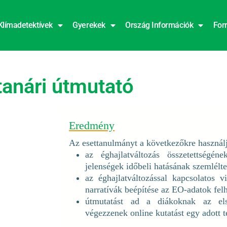
Klímadetektívek
Gyerekek
Ország Információk
For
anári útmutató
Eredmény
Az esettanulmányt a következőkre használ
az éghajlatváltozás összetettségén
jelenségek időbeli hatásának szemlélte
az éghajlatváltozással kapcsolatos v
narratívák beépítése az EO-adatok fel
útmutatást ad a diákoknak az el
végezzenek online kutatást egy adott