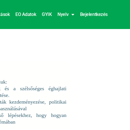
rások
EO Adatok
GYIK
Nyelv
Bejelentkezés
juk:
ek és a szélsőséges éghajlati
tése.
iták kezdeményezése, politikai
használásával
ső lépésekhez, hogy hogyan
 témában