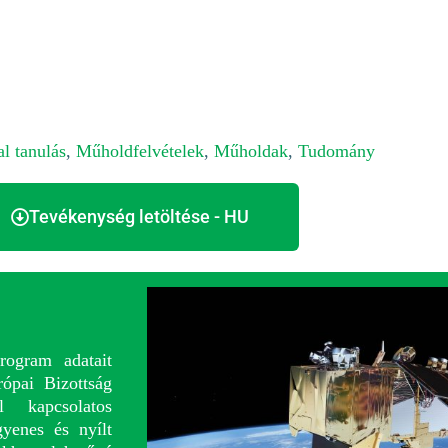
l tanulás
,
Műholdfelvételek
,
Műholdak
,
Tudomány
Tevékenység letöltése - HU
rogram adatait
ópai Bizottság
 kapcsolatos
yenes és nyílt