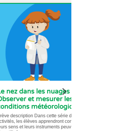
dans les nuages -
Prendre le po
r et mesurer les
planète - Sec
ons météorologiques
supérieur
iption Dans cette série de trois
Brève description Dan
les élèves apprendront comment
activités, les élève
et leurs instruments peuvent
les données sont col