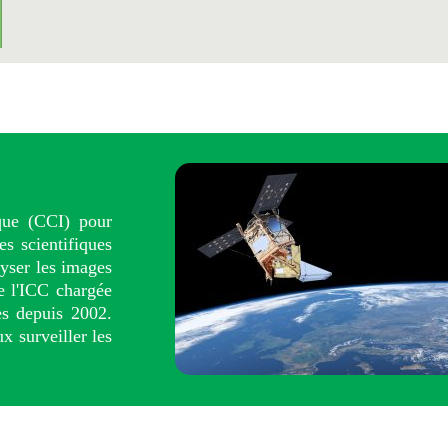
ique (CCI) pour
s scientifiques
lyser les images
de l'ICC chargée
es depuis 2002.
x surveiller les