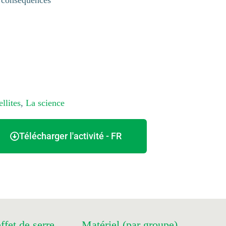
s conséquences
ellites
,
La science
Télécharger l'activité - FR
ffet de serre
Matériel (par groupe)