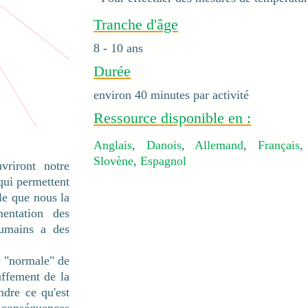
Tranche d'âge
8 - 10 ans
Durée
environ 40 minutes par activité
Ressource disponible en :
Anglais
,
Danois
,
Allemand
,
Français
Slovène
,
Espagnol
vriront notre
qui permettent
lle que nous la
mentation des
humains a des
é "normale" de
uffement de la
ndre ce qu'est