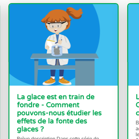
a glace est en train de
Le nez 
ondre - Comment
Observe
ouvons-nous étudier les
conditi
ffets de la fonte des
Brève descr
laces ?
activités, 
leurs sens 
ève description Dans cette série de