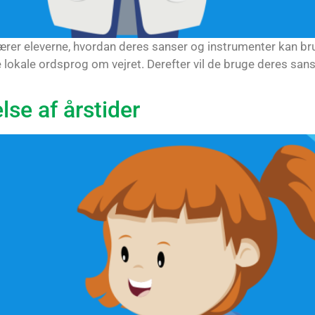
r lærer eleverne, hvordan deres sanser og instrumenter kan br
 lokale ordsprog om vejret. Derefter vil de bruge deres sanse
lse af årstider