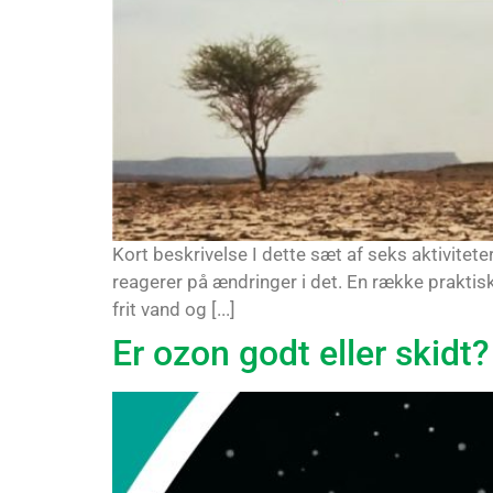
Kort beskrivelse I dette sæt af seks aktivitet
reagerer på ændringer i det. En række prakti
frit vand og [...]
Er ozon godt eller skidt