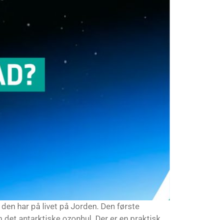
- den har på livet på Jorden. Den første
m det antarktiske ozonhul. Der er en praktisk