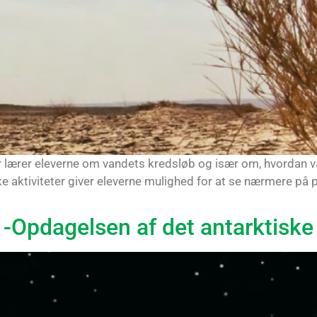
er lærer eleverne om vandets kredsløb og især om, hvordan va
ske aktiviteter giver eleverne mulighed for at se nærmere p
? -Opdagelsen af det antarktisk