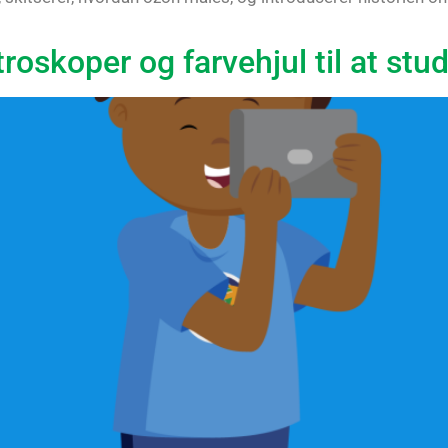
roskoper og farvehjul til at st