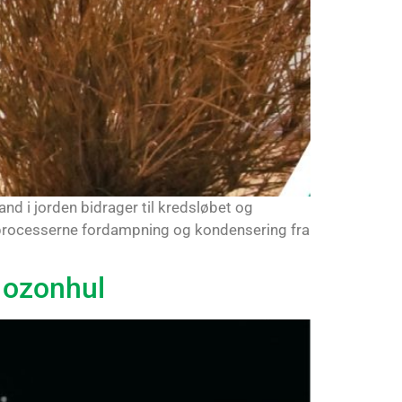
nd i jorden bidrager til kredsløbet og
å processerne fordampning og kondensering fra
e ozonhul