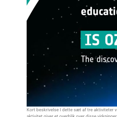
Kort beskrivelse I dette sæt af tre aktiviteter
aktivitet giver et overblik over disse virkning