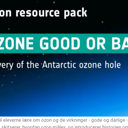
 vil eleverne lære om ozon og de virkninger - gode og dårlige 
er, skitserer, hvordan ozon måles, og introducerer historien o