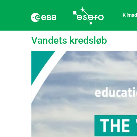
Klimad
language:
Spansk
Vandets kredsløb