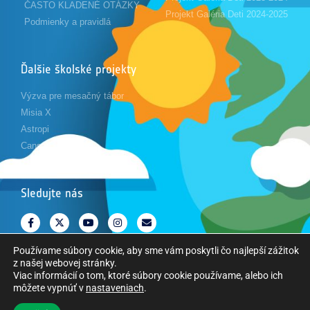
ČASTO KLADENÉ OTÁZKY
Projekt Galéria Deti 2024-2025
Podmienky a pravidlá
Ďalšie školské projekty
Výzva pre mesačný tábor
Misia X
Astropi
Cansat
Sledujte nás
Používame súbory cookie, aby sme vám poskytli čo najlepší zážitok
z našej webovej stránky.
Viac informácií o tom, ktoré súbory cookie používame, alebo ich
môžete vypnúť v
nastaveniach
.
Copyright © Európska vesmírna agentúra. Všetky práva vyhradené.