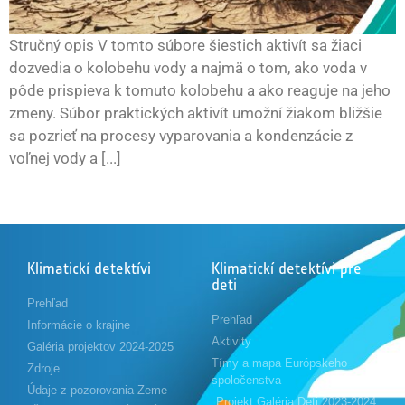
Stručný opis V tomto súbore šiestich aktivít sa žiaci
dozvedia o kolobehu vody a najmä o tom, ako voda v
pôde prispieva k tomuto kolobehu a ako reaguje na jeho
zmeny. Súbor praktických aktivít umožní žiakom bližšie
sa pozrieť na procesy vyparovania a kondenzácie z
voľnej vody a [...]
Klimatickí detektívi
Klimatickí detektívi pre
deti
Prehľad
Prehľad
Informácie o krajine
Aktivity
Galéria projektov 2024-2025
Tímy a mapa Európskeho
Zdroje
spoločenstva
Údaje z pozorovania Zeme
Projekt Galéria Deti 2023-2024