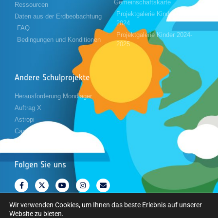
Gemeinschaftskarte
Ressourcen
Projektgalerie Kinder 2023-
Daten aus der Erdbeobachtung
2024
FAQ
Projektgalerie Kinder 2024-
Bedingungen und Konditionen
2025
Andere Schulprojekte
Herausforderung Mondlager
Auftrag X
Astropi
Cansat
Folgen Sie uns
Wir verwenden Cookies, um Ihnen das beste Erlebnis auf unserer
Website zu bieten.