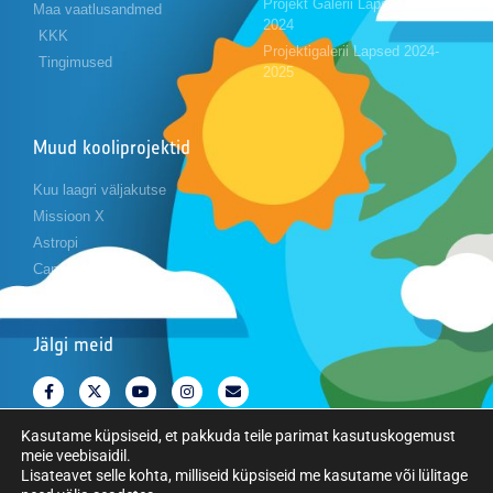
Projekt Galerii Lapsed 2023-
Maa vaatlusandmed
2024
KKK
Projektigalerii Lapsed 2024-
Tingimused
2025
Muud kooliprojektid
Kuu laagri väljakutse
Missioon X
Astropi
Cansat
Jälgi meid
Kasutame küpsiseid, et pakkuda teile parimat kasutuskogemust
meie veebisaidil.
Lisateavet selle kohta, milliseid küpsiseid me kasutame või lülitage