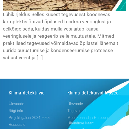
Lühikirjeldus Selles kuuest tegevusest koosnevas
komplektis õpivad õpilased tundma veeringlust ja
eelkõige seda, kuidas mulla vesi aitab kaasa
veeringlusele ja reageerib selle muutustele. Mitmed
praktilised tegevused võimaldavad õpilastel lähemalt
uurida aurustumise ja kondenseerumise protsesse
vabast veest ja [...]
Kliima detektiivid
Kliima detektiivid lapsed
Ülevaade
Ülevaade
Riigi info
Tegevused
Projektigalerii 2024-2025
Meeskonnad ja Euroopa
Ühenduse kaart
Ressursid