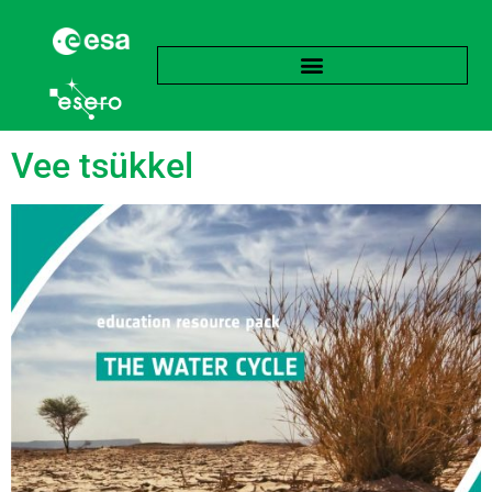
Silt:
Vedelik
Vee tsükkel