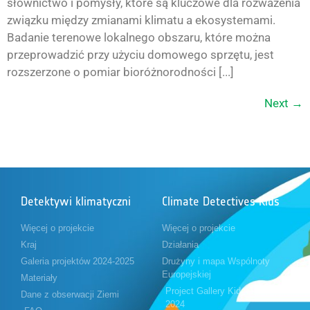
słownictwo i pomysły, które są kluczowe dla rozważenia
związku między zmianami klimatu a ekosystemami.
Badanie terenowe lokalnego obszaru, które można
przeprowadzić przy użyciu domowego sprzętu, jest
rozszerzone o pomiar bioróżnorodności [...]
Next
→
Detektywi klimatyczni
Climate Detectives Kids
Więcej o projekcie
Więcej o projekcie
Kraj
Działania
Galeria projektów 2024-2025
Drużyny i mapa Wspólnoty
Europejskiej
Materiały
Project Gallery Kids 2023-
Dane z obserwacji Ziemi
2024