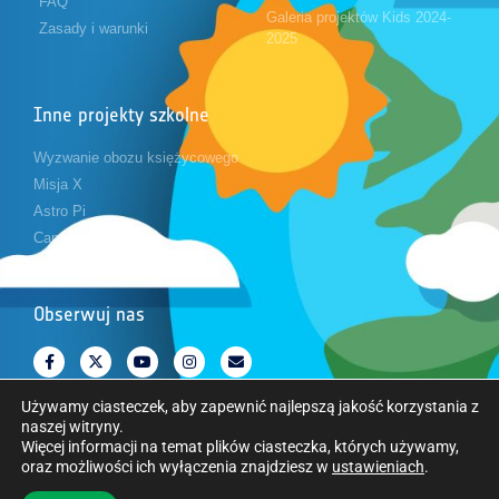
FAQ
Galeria projektów Kids 2024-
Zasady i warunki
2025
Inne projekty szkolne
Wyzwanie obozu księżycowego
Misja X
Astro Pi
CanSat
Obserwuj nas
Używamy ciasteczek, aby zapewnić najlepszą jakość korzystania z
naszej witryny.
Więcej informacji na temat plików ciasteczka, których używamy,
oraz możliwości ich wyłączenia znajdziesz w
ustawieniach
.
Copyright © Europejska Agencja Kosmiczna. Wszelkie prawa zastrzeżone.