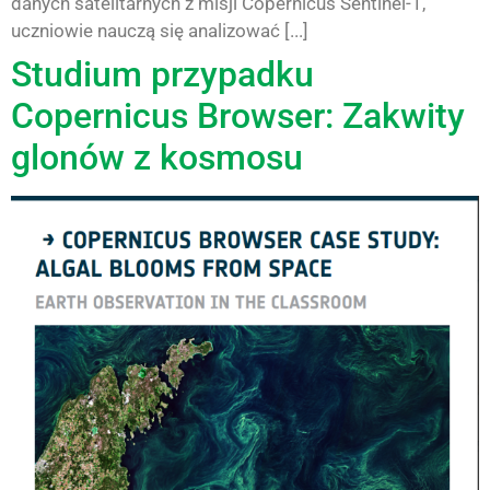
danych satelitarnych z misji Copernicus Sentinel-1,
uczniowie nauczą się analizować [...]
Studium przypadku
Copernicus Browser: Zakwity
glonów z kosmosu