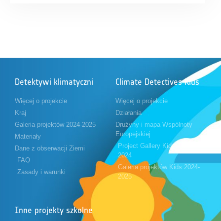
Detektywi klimatyczni
Climate Detectives Kids
Więcej o projekcie
Więcej o projekcie
Kraj
Działania
Galeria projektów 2024-2025
Drużyny i mapa Wspólnoty
Europejskiej
Materiały
Project Gallery Kids 2023-
Dane z obserwacji Ziemi
2024
FAQ
Galeria projektów Kids 2024-
Zasady i warunki
2025
Inne projekty szkolne