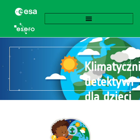
Klimatyczn
detektywi
dla dzieci