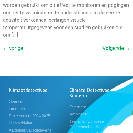
worden gebruikt om dit effect te monitoren en pogingen
om het te verminderen te ondersteunen. In de eerste
activiteit verkennen leerlingen visuele
temperatuurgegevens voor een stad en gebruiken die
om [...]
←
vorige
Volgende
→
Klimaatdetectives
Climate Detectives
Kinderen
Overzicht
Overzicht
Land Info
Activiteiten
Projectgalerij 2024-2025
Teams en Europese
Hulpmiddelen
Gemeenschap Kaart
Aardobservatiegegevens