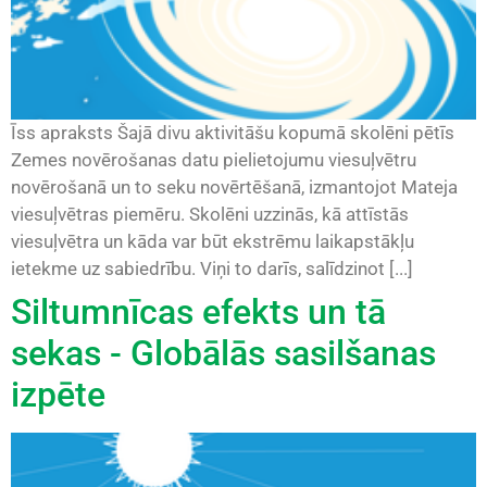
Īss apraksts Šajā divu aktivitāšu kopumā skolēni pētīs
Zemes novērošanas datu pielietojumu viesuļvētru
novērošanā un to seku novērtēšanā, izmantojot Mateja
viesuļvētras piemēru. Skolēni uzzinās, kā attīstās
viesuļvētra un kāda var būt ekstrēmu laikapstākļu
ietekme uz sabiedrību. Viņi to darīs, salīdzinot [...]
Siltumnīcas efekts un tā
sekas - Globālās sasilšanas
izpēte