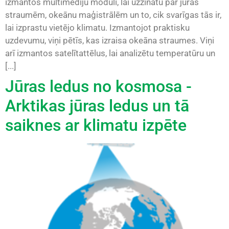
izmantos multimediju moduli, lai uzzinātu par jūras
straumēm, okeānu maģistrālēm un to, cik svarīgas tās ir,
lai izprastu vietējo klimatu. Izmantojot praktisku
uzdevumu, viņi pētīs, kas izraisa okeāna straumes. Viņi
arī izmantos satelītattēlus, lai analizētu temperatūru un
[...]
Jūras ledus no kosmosa -
Arktikas jūras ledus un tā
saiknes ar klimatu izpēte