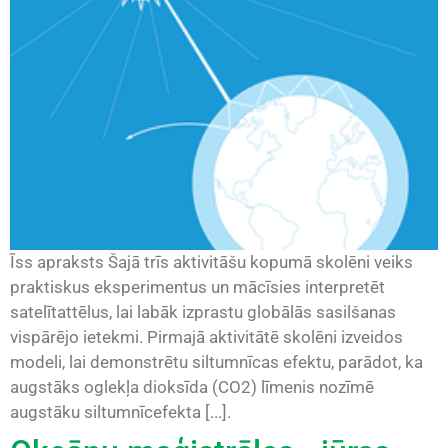
Īss apraksts Šajā trīs aktivitāšu kopumā skolēni veiks
praktiskus eksperimentus un mācīsies interpretēt
satelītattēlus, lai labāk izprastu globālās sasilšanas
vispārējo ietekmi. Pirmajā aktivitātē skolēni izveidos
modeli, lai demonstrētu siltumnīcas efektu, parādot, ka
augstāks oglekļa dioksīda (CO2) līmenis nozīmē
augstāku siltumnīcefekta [...].