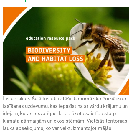
Īss apraksts Šajā trīs aktivitāšu kopumā skolēni sāks ar
lasīšanas uzdevumu, kas iepazīstina ar vārdu krājumu un
idejām, kuras ir svarīgas, lai aplūkotu saistību starp
klimata pārmaiņām un ekosistēmām. Vietējās teritorijas
lauka apsekojums, ko var veikt, izmantojot mājās