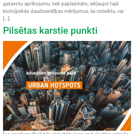
gatavotu aprīkojumu, tiek paplašināts, iekļaujot tajā
bioloģiskās daudzveidības mērījumus, lai noteiktu, vai
[...].
Pilsētas karstie punkti