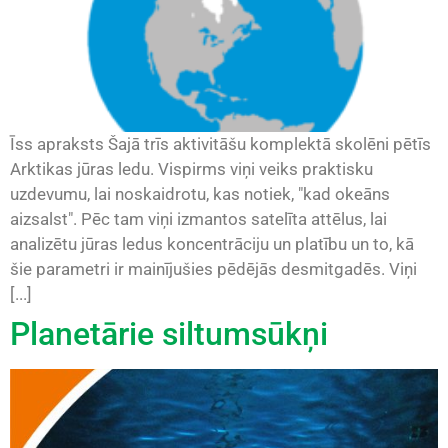
Īss apraksts Šajā trīs aktivitāšu komplektā skolēni pētīs
Arktikas jūras ledu. Vispirms viņi veiks praktisku
uzdevumu, lai noskaidrotu, kas notiek, "kad okeāns
aizsalst". Pēc tam viņi izmantos satelīta attēlus, lai
analizētu jūras ledus koncentrāciju un platību un to, kā
šie parametri ir mainījušies pēdējās desmitgadēs. Viņi
[...]
Planetārie siltumsūkņi