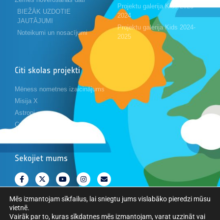
Projektu galerija Kids 2023-
BIEŽĀK UZDOTIE
2024
JAUTĀJUMI
Projektu galerija Kids 2024-
Noteikumi un nosacījumi
2025
Citi skolas projekti
Mēness nometnes izaicinājums
Misija X
Astropi
Cansat
Sekojiet mums
Mēs izmantojam sīkfailus, lai sniegtu jums vislabāko pieredzi mūsu
vietnē.
Vairāk par to, kuras sīkdatnes mēs izmantojam, varat uzzināt vai