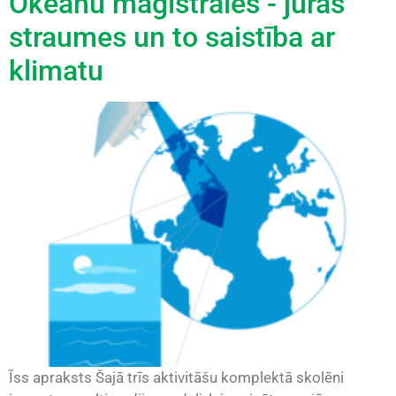
Okeānu maģistrāles - jūras
straumes un to saistība ar
klimatu
Īss apraksts Šajā trīs aktivitāšu komplektā skolēni