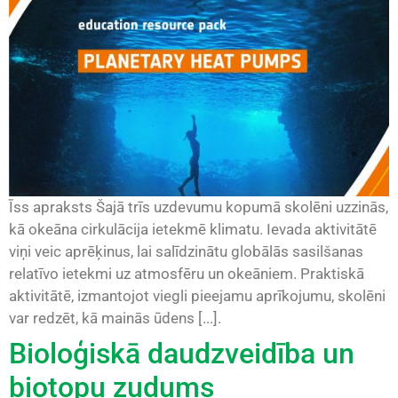
Īss apraksts Šajā trīs uzdevumu kopumā skolēni uzzinās,
kā okeāna cirkulācija ietekmē klimatu. Ievada aktivitātē
viņi veic aprēķinus, lai salīdzinātu globālās sasilšanas
relatīvo ietekmi uz atmosfēru un okeāniem. Praktiskā
aktivitātē, izmantojot viegli pieejamu aprīkojumu, skolēni
var redzēt, kā mainās ūdens [...].
Bioloģiskā daudzveidība un
biotopu zudums