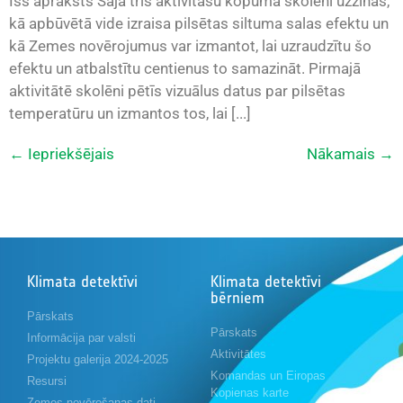
Īss apraksts Šajā trīs aktivitāšu kopumā skolēni uzzinās,
kā apbūvētā vide izraisa pilsētas siltuma salas efektu un
kā Zemes novērojumus var izmantot, lai uzraudzītu šo
efektu un atbalstītu centienus to samazināt. Pirmajā
aktivitātē skolēni pētīs vizuālus datus par pilsētas
temperatūru un izmantos tos, lai [...]
←
Iepriekšējais
Nākamais
→
Klimata detektīvi
Klimata detektīvi
bērniem
Pārskats
Pārskats
Informācija par valsti
Aktivitātes
Projektu galerija 2024-2025
Komandas un Eiropas
Resursi
Kopienas karte
Zemes novērošanas dati