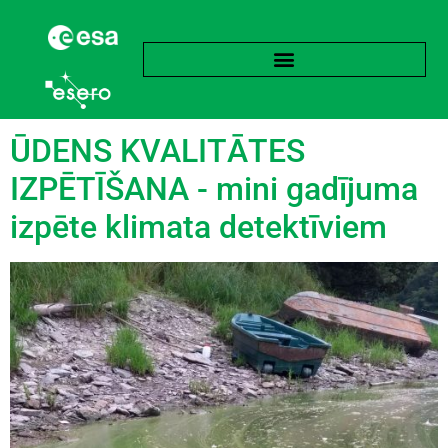
language:
Franču
ŪDENS KVALITĀTES
IZPĒTĪŠANA - mini gadījuma
izpēte klimata detektīviem