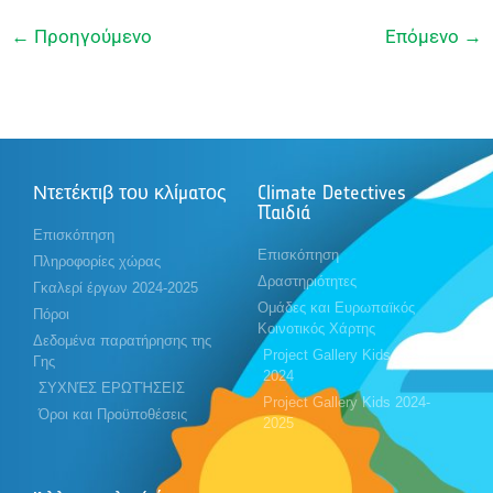
←
Προηγούμενο
Επόμενο
→
Ντετέκτιβ του κλίματος
Climate Detectives
Παιδιά
Επισκόπηση
Επισκόπηση
Πληροφορίες χώρας
Δραστηριότητες
Γκαλερί έργων 2024-2025
Ομάδες και Ευρωπαϊκός
Πόροι
Κοινοτικός Χάρτης
Δεδομένα παρατήρησης της
Project Gallery Kids 2023-
Γης
2024
ΣΥΧΝΈΣ ΕΡΩΤΉΣΕΙΣ
Project Gallery Kids 2024-
Όροι και Προϋποθέσεις
2025