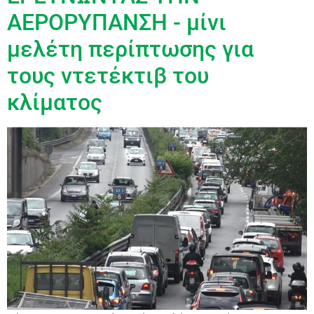
ΑΕΡΟΡΥΠΑΝΣΗ - μίνι
μελέτη περίπτωσης για
τους ντετέκτιβ του
κλίματος