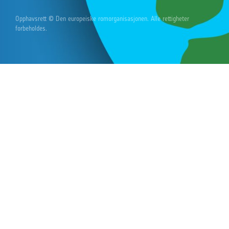
Opphavsrett © Den europeiske romorganisasjonen. Alle rettigheter
forbeholdes.