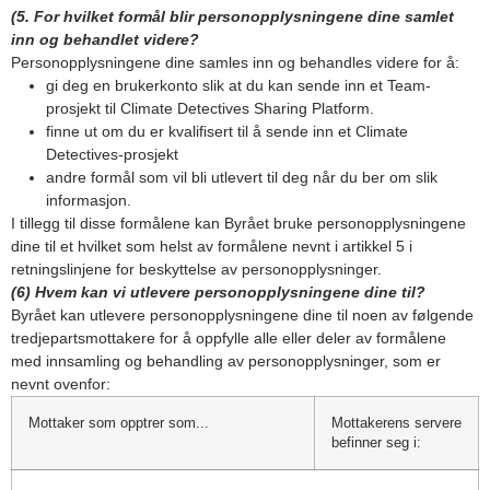
(5. For hvilket formål blir personopplysningene dine samlet
inn og behandlet videre?
Personopplysningene dine samles inn og behandles videre for å:
gi deg en brukerkonto slik at du kan sende inn et Team-
prosjekt til Climate Detectives Sharing Platform.
finne ut om du er kvalifisert til å sende inn et Climate
Detectives-prosjekt
andre formål som vil bli utlevert til deg når du ber om slik
informasjon.
I tillegg til disse formålene kan Byrået bruke personopplysningene
dine til et hvilket som helst av formålene nevnt i artikkel 5 i
retningslinjene for beskyttelse av personopplysninger.
(6) Hvem kan vi utlevere personopplysningene dine til?
Byrået kan utlevere personopplysningene dine til noen av følgende
tredjepartsmottakere for å oppfylle alle eller deler av formålene
med innsamling og behandling av personopplysninger, som er
nevnt ovenfor:
Mottaker som opptrer som...
Mottakerens servere
befinner seg i: