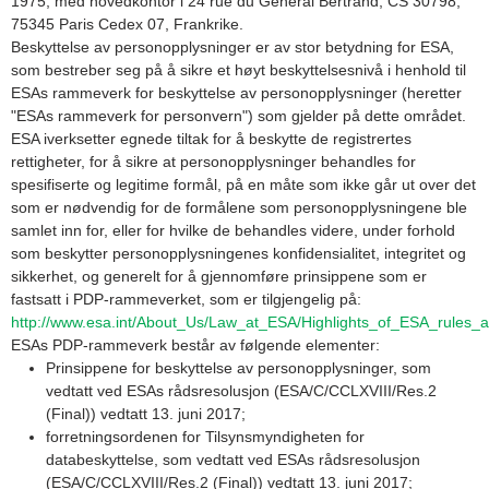
1975, med hovedkontor i 24 rue du Général Bertrand, CS 30798,
75345 Paris Cedex 07, Frankrike.
Beskyttelse av personopplysninger er av stor betydning for ESA,
som bestreber seg på å sikre et høyt beskyttelsesnivå i henhold til
ESAs rammeverk for beskyttelse av personopplysninger (heretter
"ESAs rammeverk for personvern") som gjelder på dette området.
ESA iverksetter egnede tiltak for å beskytte de registrertes
rettigheter, for å sikre at personopplysninger behandles for
spesifiserte og legitime formål, på en måte som ikke går ut over det
som er nødvendig for de formålene som personopplysningene ble
samlet inn for, eller for hvilke de behandles videre, under forhold
som beskytter personopplysningenes konfidensialitet, integritet og
sikkerhet, og generelt for å gjennomføre prinsippene som er
fastsatt i PDP-rammeverket, som er tilgjengelig på:
http://www.esa.int/About_Us/Law_at_ESA/Highlights_of_ESA_rules_a
ESAs PDP-rammeverk består av følgende elementer:
Prinsippene for beskyttelse av personopplysninger, som
vedtatt ved ESAs rådsresolusjon (ESA/C/CCLXVIII/Res.2
(Final)) vedtatt 13. juni 2017;
forretningsordenen for Tilsynsmyndigheten for
databeskyttelse, som vedtatt ved ESAs rådsresolusjon
(ESA/C/CCLXVIII/Res.2 (Final)) vedtatt 13. juni 2017;