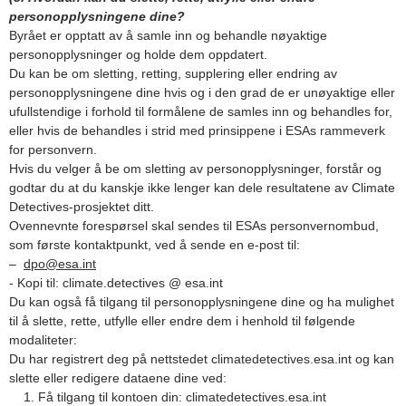
personopplysningene dine?
Byrået er opptatt av å samle inn og behandle nøyaktige
personopplysninger og holde dem oppdatert.
Du kan be om sletting, retting, supplering eller endring av
personopplysningene dine hvis og i den grad de er unøyaktige eller
ufullstendige i forhold til formålene de samles inn og behandles for,
eller hvis de behandles i strid med prinsippene i ESAs rammeverk
for personvern.
Hvis du velger å be om sletting av personopplysninger, forstår og
godtar du at du kanskje ikke lenger kan dele resultatene av Climate
Detectives-prosjektet ditt.
Ovennevnte forespørsel skal sendes til ESAs personvernombud,
som første kontaktpunkt, ved å sende en e-post til:
–
dpo@esa.int
- Kopi til: climate.detectives @ esa.int
Du kan også få tilgang til personopplysningene dine og ha mulighet
til å slette, rette, utfylle eller endre dem i henhold til følgende
modaliteter:
Du har registrert deg på nettstedet climatedetectives.esa.int og kan
slette eller redigere dataene dine ved:
Få tilgang til kontoen din: climatedetectives.esa.int