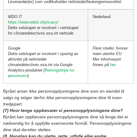
Leverandør(er) som vedlikeholder nettstedet/brukergrensesnittet:
WDO IT
Nederland
https://www.wdoit.nl/privacy/
Dette selskapet er involvert i vertskapet
for
climatedetectives.esa.int nettside
.
Google
Flere steder, hvorav
Dette selskapet er involvert i sporing av
noen utenfor EU.
aktivitet på nettstedet
Mer informasjon
climatedetectives.esa.int via Google
finnes på
her
.
Analytics-produktet (
Retningslinjer for
personvern
)
Byrået anser ikke personopplysningene dine som en eiendel til
salgs og selger derfor ikke personopplysningene dine til noen
tredjepart.
(7) Hvor lenge oppbevarer vi personopplysningene dine?
Byrået kan oppbevare personopplysningene dine så lenge det er
nødvendig for å oppfylle ovennevnte formål. Personopplysningene
dine skal deretter slettes.
(8. Hvordan kan du slette, rette, utfylle eller endre