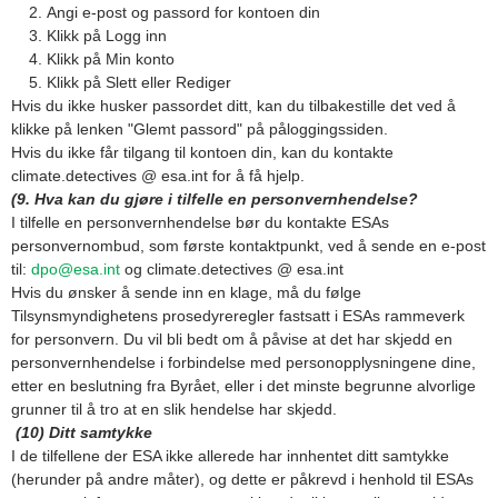
Angi e-post og passord for kontoen din
Klikk på Logg inn
Klikk på Min konto
Klikk på Slett eller Rediger
Hvis du ikke husker passordet ditt, kan du tilbakestille det ved å
klikke på lenken "Glemt passord" på påloggingssiden.
Hvis du ikke får tilgang til kontoen din, kan du kontakte
climate.detectives @ esa.int for å få hjelp.
(9. Hva kan du gjøre i tilfelle en personvernhendelse?
I tilfelle en personvernhendelse bør du kontakte ESAs
personvernombud, som første kontaktpunkt, ved å sende en e-post
til:
dpo@esa.int
og climate.detectives @ esa.int
Hvis du ønsker å sende inn en klage, må du følge
Tilsynsmyndighetens prosedyreregler fastsatt i ESAs rammeverk
for personvern. Du vil bli bedt om å påvise at det har skjedd en
personvernhendelse i forbindelse med personopplysningene dine,
etter en beslutning fra Byrået, eller i det minste begrunne alvorlige
grunner til å tro at en slik hendelse har skjedd.
(10) Ditt samtykke
I de tilfellene der ESA ikke allerede har innhentet ditt samtykke
(herunder på andre måter), og dette er påkrevd i henhold til ESAs