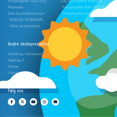
Prosjektgalleri 2024-2025
Lag og europeisk felleskart
Ressurser
Prosjektgalleri Barn 2023-2024
Data fra jordobservasjon
Prosjektgalleri Barn 2024-2025
VANLIGE SPØRSMÅL
Vilkår og betingelser
Andre skoleprosjekter
Utfordring i måneleiren
Oppdrag X
Astropi
Cansat
Følg oss