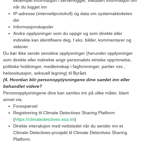
eksempel informasjon i serverlogger, inkludert informasjon om
når du logget inn
IP-adresse (internettprotokoll) og data om systemaktiviteten
din
Informasjonskapsler
Andre opplysninger som du oppgir og som direkte eller
indirekte kan identifisere deg, f.eks. bilder, kommentarer og
videoer.
Du bør ikke sende sensitive opplysninger (herunder opplysninger
som direkte eller indirekte angir personalets etniske opprinnelse,
politiske holdninger, medlemskap i fagforeninger, partier osv.,
helsesituasjon, seksuell legning) til Byrået.
(4. Hvordan blir personopplysningene dine samlet inn eller
behandlet videre?
Personopplysningene dine kan samles inn på ulike måter, blant
annet via:
Forespørsel
Registrering til Climate Detectives Sharing Platform
(
https://climatedetctives.esa.int
)
Direkte interaksjon med nettstedet når du sender inn et
Climate Detectives-prosjekt til Climate Detectives Sharing
Platform.