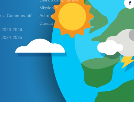
Défi du camp lunaire
Mission X
de la Communauté
Astropi
Cansat
ds 2023-2024
ds 2024-2025