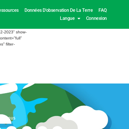
essources
Données D'observation De La Terre
FAQ
Langue
Connexion
022-2023” show-
ntent=”full”
 filter-
ez-nous