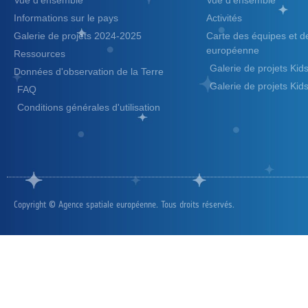
Vue d'ensemble
Vue d'ensemble
Informations sur le pays
Activités
Galerie de projets 2024-2025
Carte des équipes et 
européenne
Ressources
Galerie de projets Ki
Données d'observation de la Terre
Galerie de projets Ki
FAQ
Conditions générales d'utilisation
Copyright © Agence spatiale européenne. Tous droits réservés.