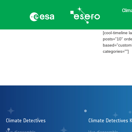
Clim
[cool-timeline 
posts=”10” orde
based=”custom” 
categories=""]
Climate Detectives
Climate Detectives K