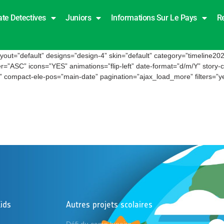
ate Detectives
Juniors
Informations Sur Le Pays
R
layout=”default” designs=”design-4” skin=”default” category=”timeline2
r=”ASC” icons=”YES” animations=”flip-left” date-format=”d/m/Y” story-co
compact-ele-pos=”main-date” pagination=”ajax_load_more” filters=”yes"
ids
Autres projets scolaires
Suiv