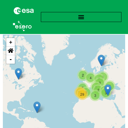
+
-
2
3
4
2
3
4
5
5
2
4
11
6
3
29
3