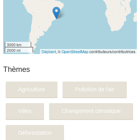
3000 km
2000 mi
Dépliant
, ©
OpenStreetMap
contributeurs/contributrices
Thèmes
Agriculture
Pollution de l'air
Villes
Changement climatique
Déforestation