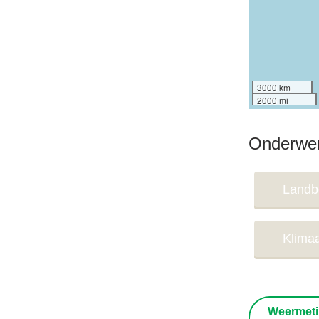
3000 km
2000 mi
Onderwe
Land
Klima
Weermeti