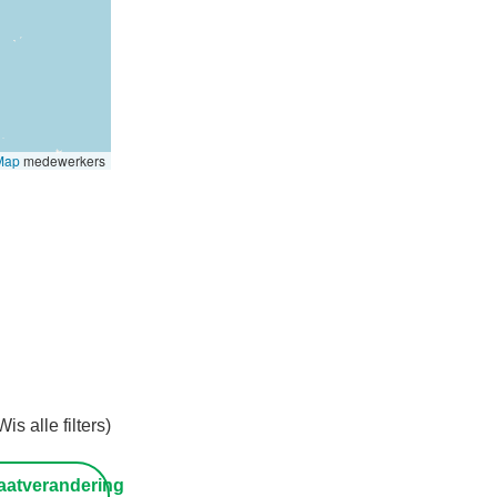
Map
medewerkers
Wis alle filters)
atverandering