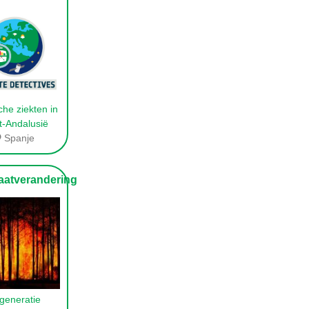
che ziekten in
-Andalusië
Spanje
atverandering
 generatie