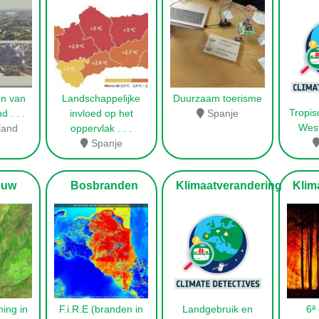
en van
Landschappelijke
Duurzaam toerisme
Tropis
nd
. . .
invloed op het
Spanje
West
land
oppervlak
. . .
Spanje
ouw
Bosbranden
Klimaatverandering
Klima
ing in
F.i.R.E (branden in
Landgebruik en
6ª