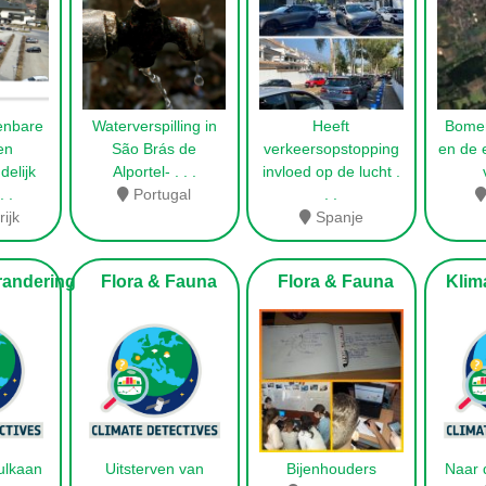
enbare
Waterverspilling in
Heeft
Bomen
en
São Brás de
verkeersopstopping
en de 
delijk
Alportel-
. . .
invloed op de lucht
.
 . .
Portugal
. .
ijk
Spanje
andering
Flora & Fauna
Flora & Fauna
Klima
vulkaan
Uitsterven van
Bijenhouders
Naar 