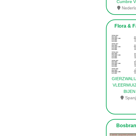
Cumbre V
Nederl
Flora & 
GIERZWAL
VLEERMUI
BIJEN
Span
Bosbran