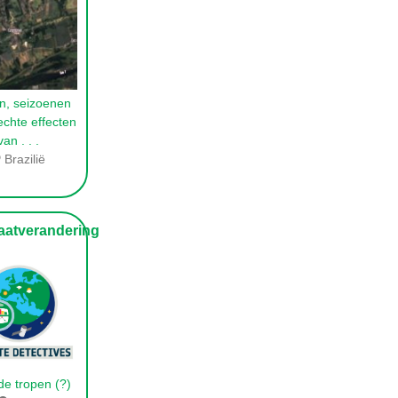
, seizoenen
echte effecten
van
. . .
Brazilië
atverandering
de tropen (?)