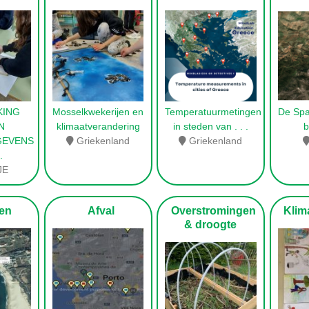
KING
Mosselkwekerijen en
Temperatuurmetingen
De Spa
N
klimaatverandering
in steden van
. . .
GEVENS
Griekenland
Griekenland
 .
JE
en
Afval
Overstromingen
Klima
& droogte