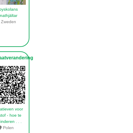
byskolans
imathjältar
Zweden
atverandering
natieven voor
tof - hoe te
inderen
. . .
Polen