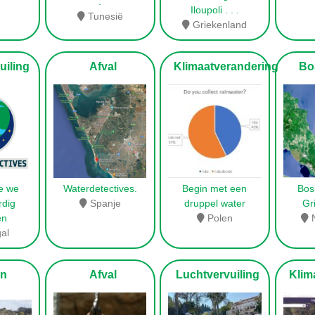
.
Iloupoli
. . .
Tunesië
Griekenland
iling
Afval
Klimaatverandering
Bo
ie we
Waterdetectives.
Begin met een
Bos
rdig
Spanje
druppel water
Gr
en
Polen
N
al
n
Afval
Luchtvervuiling
Klima