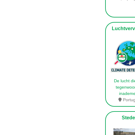
Luchtvervu
De lucht d
tegenwoo
inadem
Portug
Stede