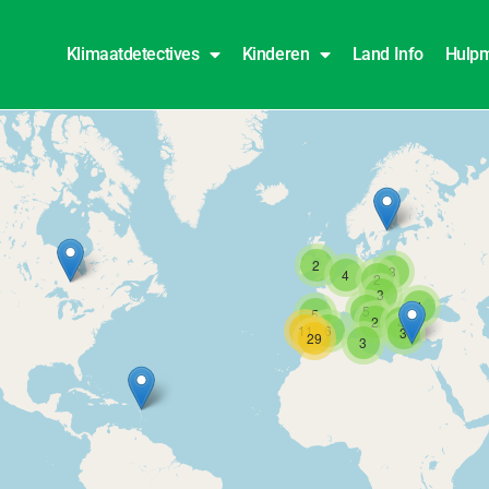
Klimaatdetectives
Kinderen
Land Info
Hulpm
2
3
4
2
3
4
5
5
2
4
11
6
3
29
3