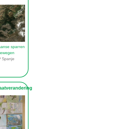
anse sparren
bewegen
Spanje
atverandering