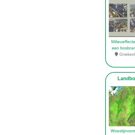
Milieueffect
een bosbra
Grieken
Landb
Woestijnvorm