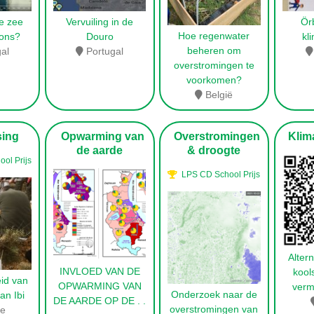
e zee
Vervuiling in de
Ör
Hoe regenwater
 ons?
Douro
kl
beheren om
al
Portugal
overstromingen te
voorkomen?
België
ing
Opwarming van
Overstromingen
Klima
de aarde
& droogte
ol Prijs
LPS CD School Prijs
Alter
INVLOED VAN DE
kools
id van
OPWARMING VAN
verm
Onderzoek naar de
an Ibi
DE AARDE OP DE
. .
overstromingen van
je