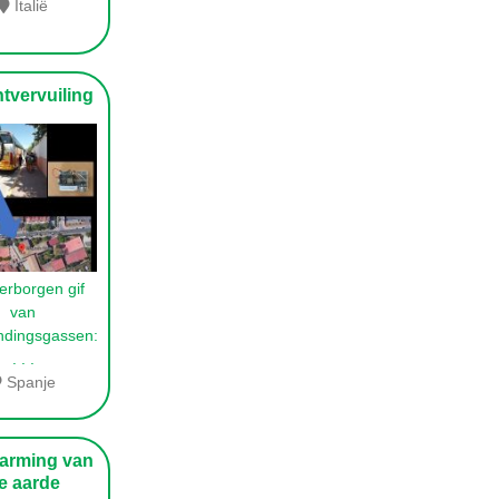
Italië
vervuiling
erborgen gif
van
ndingsgassen:
. . .
Spanje
rming van
e aarde