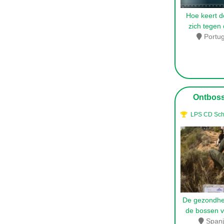
Hoe keert d
zich tegen
Portug
Ontboss
LPS CD Scho
De gezondhe
de bossen v
Span