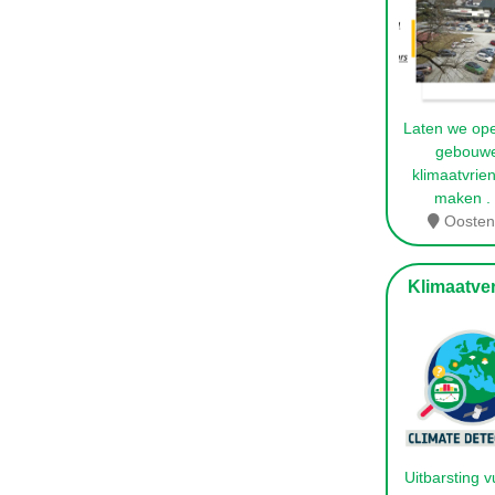
Laten we op
gebouw
klimaatvrien
maken
.
Oostenr
Klimaatver
Uitbarsting 