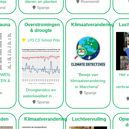
ieja
dieren en planten
Roemenië
and
Spanje
Fauna
Overstromingen
Klimaatverandering
Lucht
& droogte
LPS CD School Prijs
UWEN,
"Bewijs van
Het v
ZEN &
klimaatverandering
in Marchena".
verbra
Droogterisico en
je
Spanje
waterkwaliteit in
. . .
Spanje
den
Klimaatverandering
Luchtvervuiling
Opwa
d