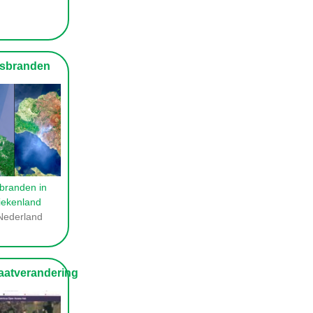
sbranden
branden in
iekenland
ederland
atverandering