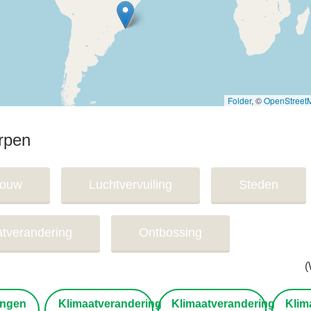
Folder
, ©
OpenStreet
rpen
bouw
Luchtvervuiling
Steden
atverandering
Ontbossing
(
ngen
Klimaatverandering
Klimaatverandering
Klima