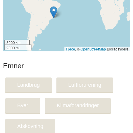
3000 km
2000 mi
Pjece
, ©
OpenStreetMap
Bidragsydere
Emner
Landbrug
Luftforurening
Byer
Klimaforandringer
Afskovning