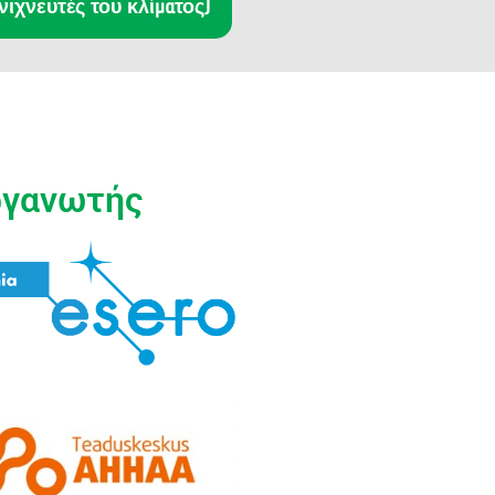
νιχνευτές του κλίματος)
ργανωτής