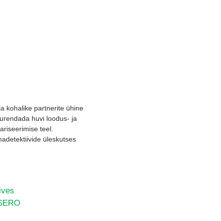
kohalike partnerite ühine
uurendada huvi loodus- ja
riseerimise teel.
iimadetektiivide üleskutses
ives
ESERO