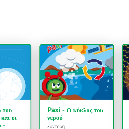
 του
Paxi - Ο κύκλος του
και οι
νερού
υ -
Σύντομη