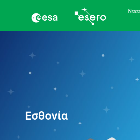
Ντετ
Εσθονία