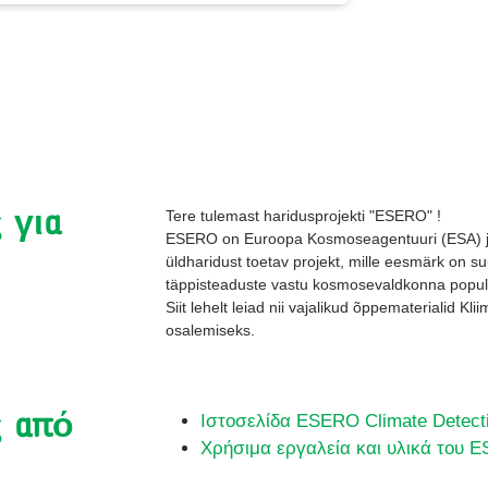
 για
Tere tulemast haridusprojekti "ESERO" !
ESERO on Euroopa Kosmoseagentuuri (ESA) ja 
üldharidust toetav projekt, mille eesmärk on s
täppisteaduste vastu kosmosevaldkonna popula
Siit lehelt leiad nii vajalikud õppematerialid Kl
osalemiseks.
 από
Ιστοσελίδα ESERO Climate Detect
Χρήσιμα εργαλεία και υλικά του 