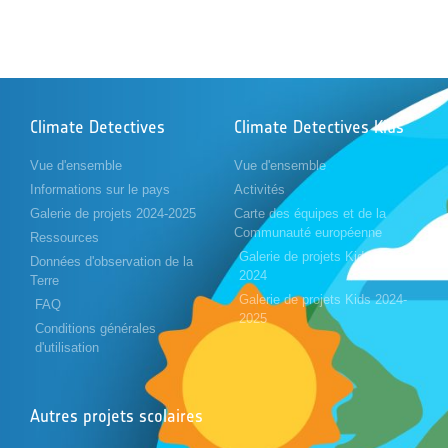
Climate Detectives
Climate Detectives Kids
Vue d'ensemble
Vue d'ensemble
Informations sur le pays
Activités
Galerie de projets 2024-2025
Carte des équipes et de la
Communauté européenne
Ressources
Galerie de projets Kids 2023-
Données d'observation de la
2024
Terre
Galerie de projets Kids 2024-
FAQ
2025
Conditions générales
d'utilisation
Autres projets scolaires