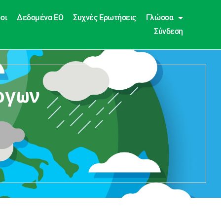
οι
Δεδομένα EO
Συχνές Ερωτήσεις
Γλώσσα
Σύνδεση
έργων