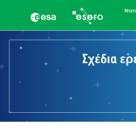
Ντετ
Σχέδια ε