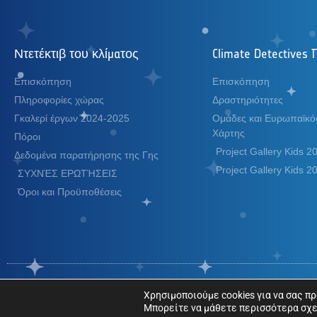
Ντετέκτιβ του κλίματος
Climate Detectives 
Επισκόπηση
Επισκόπηση
Πληροφορίες χώρας
Δραστηριότητες
Γκαλερί έργων 2024-2025
Ομάδες και Ευρωπαϊκός
Χάρτης
Πόροι
Project Gallery Kids 
Δεδομένα παρατήρησης της Γης
Project Gallery Kids 
ΣΥΧΝΈΣ ΕΡΩΤΉΣΕΙΣ
Όροι και Προϋποθέσεις
Copyright © Ευρωπαϊκός Οργανισμός Διαστήματος. Όλα τα δικαιώματα διατηρο
Χρησιμοποιούμε cookies για να σας π
Μπορείτε να μάθετε περισσότερα σχετ