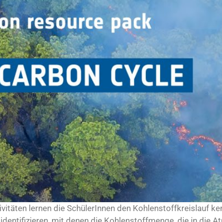
tivitäten lernen die SchülerInnen den Kohlenstoffkreislauf
 identifizieren, mit denen die Kohlenstoffmenge, die in die 