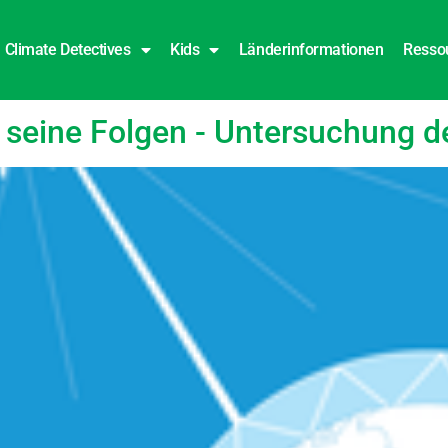
Climate Detectives
Kids
Länderinformationen
Resso
sch
d seine Folgen - Untersuchung 