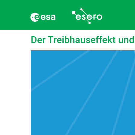
language:
Sloweni
Der Treibhauseffekt un