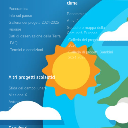
clima
Panoramica
Panoramica
Info sul paese
Attività
Galleria dei progetti 2024-2025
Squadre e mappa della
Risorse
Comunità Europea
Dati di osservazione della Terra
Galleria dei progetti Kids 2023-
FAQ
2024
Termini e condizioni
Galleria di progetti Bambini
2024-2025
Altri progetti scolastici
Sfida del campo lunare
Missione X
Astropi
Cansat