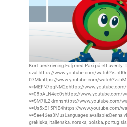
Kort beskrivning:Följ med Paxi på ett äventyr ti
sval.https://www.youtube.com/watch?v=nt
07Mkhttps://www.youtube.com/watch?v=bM
v=MEFN7qqNM2ghttps://www.youtube.com/
v=08bALN4ec0shttps://www.youtube.com/wa
v=SM7IL2klmhshttps://www.youtube.com/w
v=Us5xE15PIE4https://www.youtube.com/wa
v=5ee46ea3MusLanguages available:Denna video 
grekiska, italienska, norska, polska, portugis