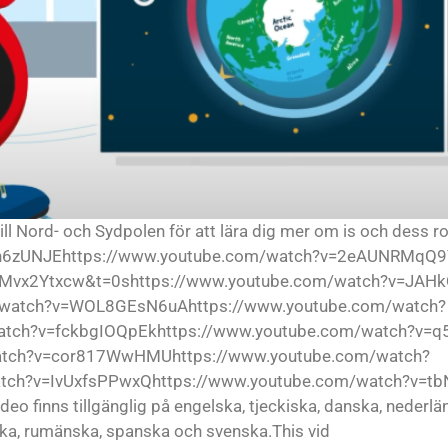
ll Nord- och Sydpolen för att lära dig mer om is och dess roll
I0n6zUNJEhttps://www.youtube.com/watch?v=2eAUNRMqQ9
Mvx2Ytxcw&t=0shttps://www.youtube.com/watch?v=JAHk
watch?v=WOL8GEsN6uAhttps://www.youtube.com/watch?
tch?v=fckbgIOQpEkhttps://www.youtube.com/watch?v=q
atch?v=cor817WwHMUhttps://www.youtube.com/watch?
tch?v=IvUxfsPPwxQhttps://www.youtube.com/watch?v=tb
finns tillgänglig på engelska, tjeckiska, danska, nederländs
iska, rumänska, spanska och svenska.This vid