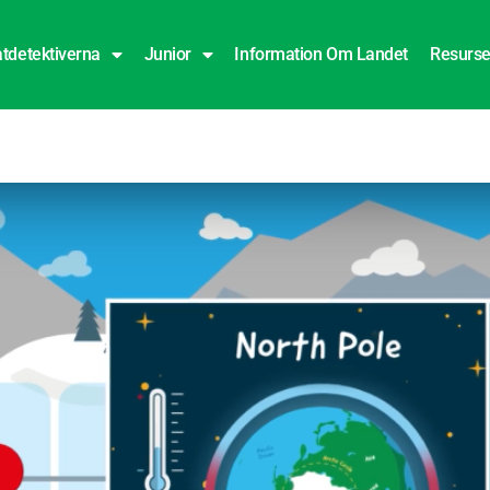
tdetektiverna
Junior
Information Om Landet
Resurse