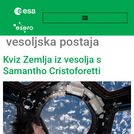
Oznaka:
Mednarodna
vesoljska postaja
Kviz Zemlja iz vesolja s
Samantho Cristoforetti