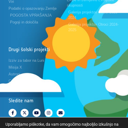
Viri
skupnosti
Podatki o opazovanju Zemlje
Galerija projektov Otroci 2023-
POGOSTA VPRAŠANJA
2024
Pogoji in določila
Galerija projektov Otroci 2024-
2025
Drugi šolski projekti
Izziv za tabor na Luni
Misija X
Astropi
Cansat
Sledite nam
Uporabljamo piškotke, da vam omogočimo najboljšo izkušnjo na