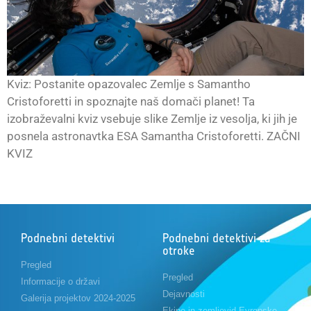
Kviz: Postanite opazovalec Zemlje s Samantho
Cristoforetti in spoznajte naš domači planet! Ta
izobraževalni kviz vsebuje slike Zemlje iz vesolja, ki jih je
posnela astronavtka ESA Samantha Cristoforetti. ZAČNI
KVIZ
Podnebni detektivi
Podnebni detektivi za
otroke
Pregled
Pregled
Informacije o državi
Dejavnosti
Galerija projektov 2024-2025
Ekipe in zemljevid Evropske