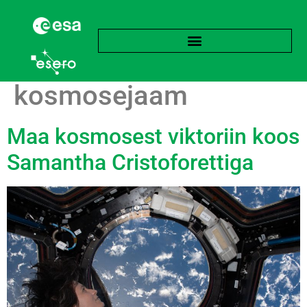
Silt:
Rahvusvaheline
kosmosejaam
Maa kosmosest viktoriin koos
Samantha Cristoforettiga