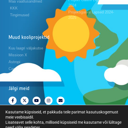
Maa vaatlusandmed
2024
KKK
Projektigalerii Lapsed 2024-
Tingimused
2025
Muud kooliprojektid
Kuu laagri väljakutse
Missioon X
Astropi
Cansat
Jälgi meid
Kasutame küpsiseid, et pakkuda teile parimat kasutuskogemust
meie veebisaidil.
Lisateavet selle kohta, milliseid küpsiseid me kasutame või lülitage
need välja
seadetes
.
Copyright © Euroopa Kosmoseagentuur. Kõik õigused kaitstud.