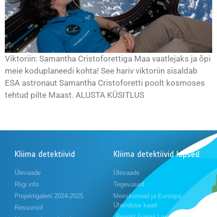
Viktoriin: Samantha Cristoforettiga Maa vaatlejaks ja õpi
meie koduplaneedi kohta! See hariv viktoriin sisaldab
ESA astronaut Samantha Cristoforetti poolt kosmoses
tehtud pilte Maast. ALUSTA KÜSITLUS
Kliima detektiivid
Kliima detektiivid lapsed
Ülevaade
Ülevaade
Riigi info
Tegevused
Projektigalerii 2024-2025
Meeskonnad ja Euroopa
Ühenduse kaart
Ressursid
Projekt Galerii Lapsed 2023-