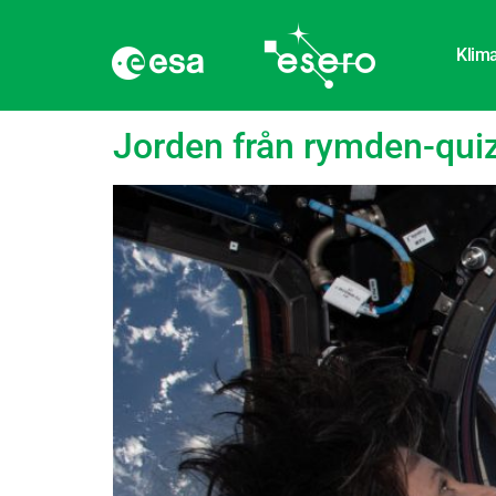
Klima
Etikett:
Internation
Jorden från rymden-qui