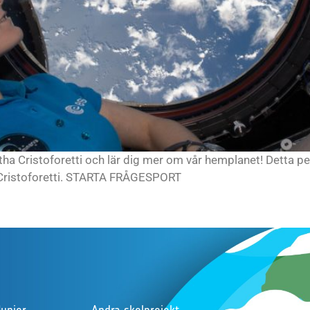
a Cristoforetti och lär dig mer om vår hemplanet! Detta ped
Cristoforetti. STARTA FRÅGESPORT