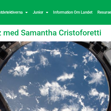
tdetektiverna
Junior
Information Om Landet
Resurse
ella rymdstationen
z med Samantha Cristoforetti