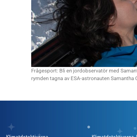
Frågesport: Bli en jordobservatör med Samanth
rymden tagna av ESA-astronauten Samantha 