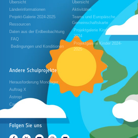
Übersicht
Übersicht
Länderinformationen
Aktivitäten
Projekt-Galerie 2024-2025
Teams und Europäische
Gemeinschaftskarte
Ressourcen
Projektgalerie Kinder 2023-
Daten aus der Erdbeobachtung
2024
FAQ
Projektgalerie Kinder 2024-
Bedingungen und Konditionen
2025
Andere Schulprojekte
Herausforderung Mondlager
Auftrag X
Astropi
Cansat
Folgen Sie uns