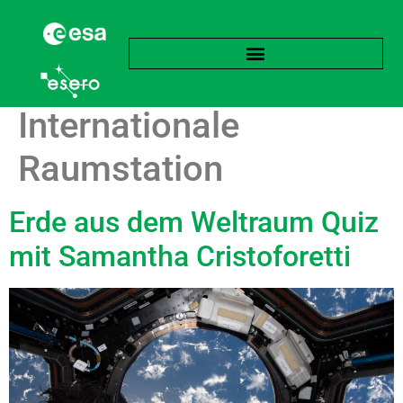
Schlagwort:
Internationale
Raumstation
Erde aus dem Weltraum Quiz
mit Samantha Cristoforetti