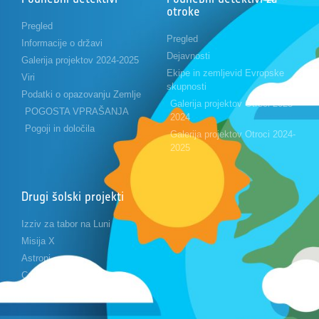
otroke
Pregled
Pregled
Informacije o državi
Dejavnosti
Galerija projektov 2024-2025
Ekipe in zemljevid Evropske
Viri
skupnosti
Podatki o opazovanju Zemlje
Galerija projektov Otroci 2023-
POGOSTA VPRAŠANJA
2024
Pogoji in določila
Galerija projektov Otroci 2024-
2025
Drugi šolski projekti
Izziv za tabor na Luni
Misija X
Astropi
Cansat