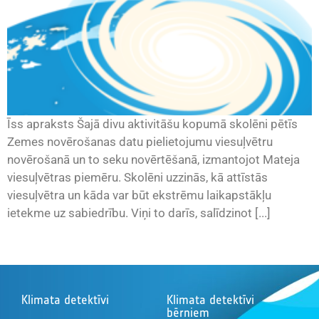
Īss apraksts Šajā divu aktivitāšu kopumā skolēni pētīs
Zemes novērošanas datu pielietojumu viesuļvētru
novērošanā un to seku novērtēšanā, izmantojot Mateja
viesuļvētras piemēru. Skolēni uzzinās, kā attīstās
viesuļvētra un kāda var būt ekstrēmu laikapstākļu
ietekme uz sabiedrību. Viņi to darīs, salīdzinot [...]
Klimata detektīvi
Klimata detektīvi
bērniem