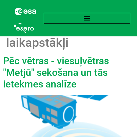
Birka:
Ekstrēmi
laikapstākļi
Pēc vētras - viesuļvētras
"Metjū" sekošana un tās
ietekmes analīze