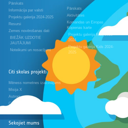
Pārskats
Pārskats
Informācija par valsti
Aktivitātes
Projektu galerija 2024-2025
Komandas un Eiropas
Resursi
Kopienas karte
Zemes novērošanas dati
Projektu galerija Kids 2023-
BIEŽĀK UZDOTIE
2024
JAUTĀJUMI
Projektu galerija Kids 2024-
Noteikumi un nosacījumi
2025
Citi skolas projekti
Mēness nometnes izaicinājums
Misija X
Astropi
Cansat
Sekojiet mums