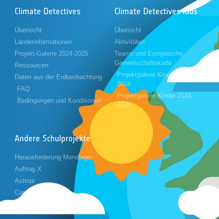
Climate Detectives
Climate Detectives Kids
Übersicht
Übersicht
Länderinformationen
Aktivitäten
Projekt-Galerie 2024-2025
Teams und Europäische
Gemeinschaftskarte
Ressourcen
Projektgalerie Kinder 2023-
Daten aus der Erdbeobachtung
2024
FAQ
Projektgalerie Kinder 2024-
Bedingungen und Konditionen
2025
Andere Schulprojekte
Herausforderung Mondlager
Auftrag X
Astropi
Cansat