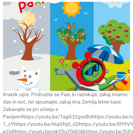
Kratek opis: Pridružite se Paxi, ki raziskuje, zakaj imamo
dan in noč, ter spoznajte, zakaj ima Zemlja letne čase.
Zabavajte se pri učenju s
Paxijem!https://youtu.be/TagG32gwiBohttps://youtu.be/
1_cYhttps://youtu.be/hIqGfq0_iQIhttps://youtu.be/8lY9
pZq8https://youtu.be/ekY5oZDdQ4khttps://youtu.be/fUE