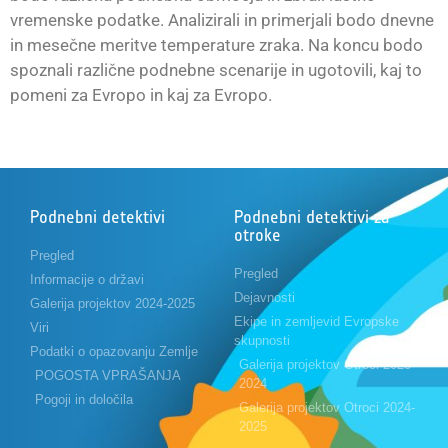
vremenske podatke. Analizirali in primerjali bodo dnevne
in mesečne meritve temperature zraka. Na koncu bodo
spoznali različne podnebne scenarije in ugotovili, kaj to
pomeni za Evropo in kaj za Evropo.
Podnebni detektivi
Podnebni detektivi za
otroke
Pregled
Pregled
Informacije o državi
Dejavnosti
Galerija projektov 2024-2025
Ekipe in zemljevid Evropske
Viri
skupnosti
Podatki o opazovanju Zemlje
Galerija projektov Otroci 2023-
POGOSTA VPRAŠANJA
2024
Pogoji in določila
Galerija projektov Otroci 2024-
2025