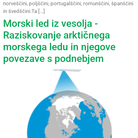
norveščini, poljščini, portugalščini, romunščini, španščini
in švedščini.Ta [...]
Morski led iz vesolja -
Raziskovanje arktičnega
morskega ledu in njegove
povezave s podnebjem