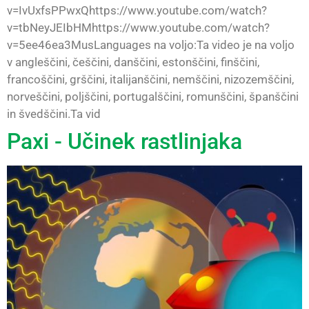
v=IvUxfsPPwxQhttps://www.youtube.com/watch?
v=tbNeyJEIbHMhttps://www.youtube.com/watch?
v=5ee46ea3MusLanguages na voljo:Ta video je na voljo
v angleščini, češčini, danščini, estonščini, finščini,
francoščini, grščini, italijanščini, nemščini, nizozemščini,
norveščini, poljščini, portugalščini, romunščini, španščini
in švedščini.Ta vid
Paxi - Učinek rastlinjaka