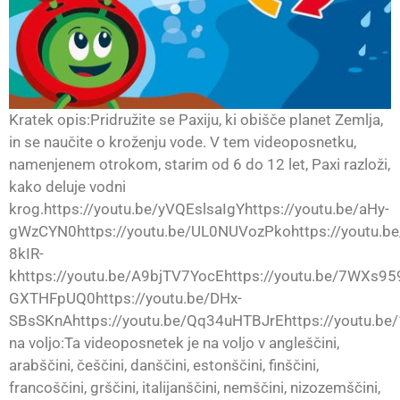
Kratek opis:Pridružite se Paxiju, ki obišče planet Zemlja,
in se naučite o kroženju vode. V tem videoposnetku,
namenjenem otrokom, starim od 6 do 12 let, Paxi razloži,
kako deluje vodni
krog.https://youtu.be/yVQEslsaIgYhttps://youtu.be/aHy-
gWzCYN0https://youtu.be/UL0NUVozPkohttps://youtu.be
8kIR-
khttps://youtu.be/A9bjTV7YocEhttps://youtu.be/7WXs959
GXTHFpUQ0https://youtu.be/DHx-
SBsSKnAhttps://youtu.be/Qq34uHTBJrEhttps://youtu.be
na voljo:Ta videoposnetek je na voljo v angleščini,
arabščini, češčini, danščini, estonščini, finščini,
francoščini, grščini, italijanščini, nemščini, nizozemščini,