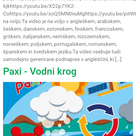
6jkhttps://youtu.be/X22p7YK2-
Cohttps://youtu.be/soQ5MN0nuMghttps://youtu.be/pit
na voljo:Ta video je na voljo v angleškem, arabskem,
češkem, danskem, estonskem, finskem, francoskem,
grškem, italijanskem, nemškem, nizozemskem,
norveškem, poljskem, portugalskem, romunskem,
španskem in švedskem jeziku.Ta video vsebuje tudi
samodejno generirane podnapise v angleščini, ki [...]
Paxi - Vodni krog