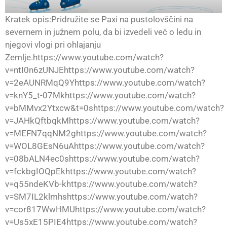
Kratek opis:Pridružite se Paxi na pustolovščini na
severnem in južnem polu, da bi izvedeli več o ledu in
njegovi vlogi pri ohlajanju
Zemlje.https://www.youtube.com/watch?
v=ntI0n6zUNJEhttps://www.youtube.com/watch?
v=2eAUNRMqQ9Yhttps://www.youtube.com/watch?
v=knY5_t-07Mkhttps://www.youtube.com/watch?
v=bMMvx2Ytxcw&t=0shttps://www.youtube.com/watch?
v=JAHkQftbqkMhttps://www.youtube.com/watch?
v=MEFN7qqNM2ghttps://www.youtube.com/watch?
v=WOL8GEsN6uAhttps://www.youtube.com/watch?
v=08bALN4ec0shttps://www.youtube.com/watch?
v=fckbgIOQpEkhttps://www.youtube.com/watch?
v=q55ndeKVb-khttps://www.youtube.com/watch?
v=SM7IL2klmhshttps://www.youtube.com/watch?
v=cor817WwHMUhttps://www.youtube.com/watch?
v=Us5xE15PIE4https://www.youtube.com/watch?