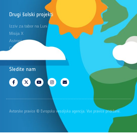
Drugi šolski projekti
Izziv za tabor na Luni
Misija X
Astropi
Cansat
Sledite nam
Avtorske pravice © Evropska vesoljska agencija. Vse pravice pridržane.