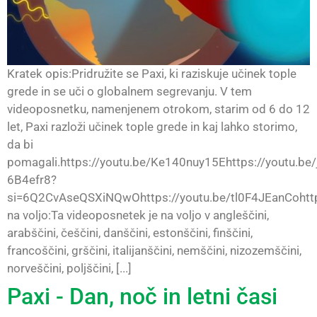
Kratek opis:Pridružite se Paxi, ki raziskuje učinek tople
grede in se uči o globalnem segrevanju. V tem
videoposnetku, namenjenem otrokom, starim od 6 do 12
let, Paxi razloži učinek tople grede in kaj lahko storimo,
da bi
pomagali.https://youtu.be/Ke140nuy15Ehttps://youtu.be/
6B4efr8?
si=6Q2CvAseQSXiNQwOhttps://youtu.be/tl0F4JEanCohttp
na voljo:Ta videoposnetek je na voljo v angleščini,
arabščini, češčini, danščini, estonščini, finščini,
francoščini, grščini, italijanščini, nemščini, nizozemščini,
norveščini, poljščini, [...]
Paxi - Dan, noč in letni časi