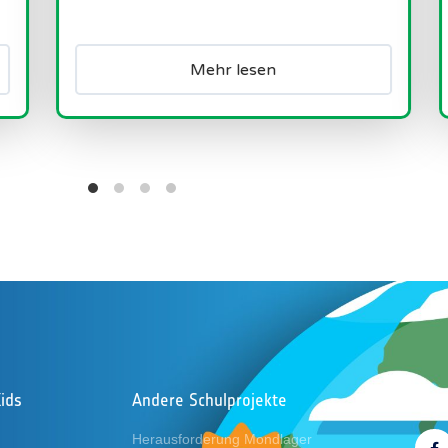
balen Erwärmung und der
schmelze auf...
Mehr lesen
ids
Andere Schulprojekte
Folg
Herausforderung Mondlager