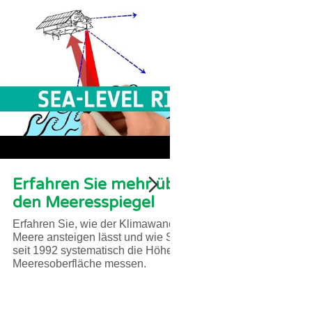
obahnen der
Erfahren Sie 
ere
den Meeresspi
bung: In dieser Reihe von
Erfahren Sie, wie de
ten lernen die Schüler*innen
Meere ansteigen lässt
es Multimedia-Moduls etwas
seit 1992 systematisc
trömungen, die...
Meeresoberfläche me