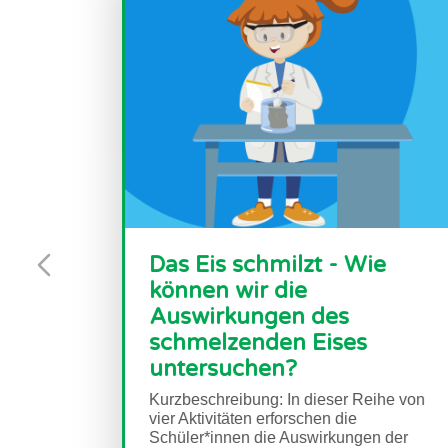
Da
Leben retten, wenn
kö
Katastrophen eintreten
Au
Entdecken Sie, wie Satellitenbilder bei
sc
der Katastrophenhilfe und dem
Wiederaufbau überall auf der Welt helfen
un
können.
Kur
vie
Sch