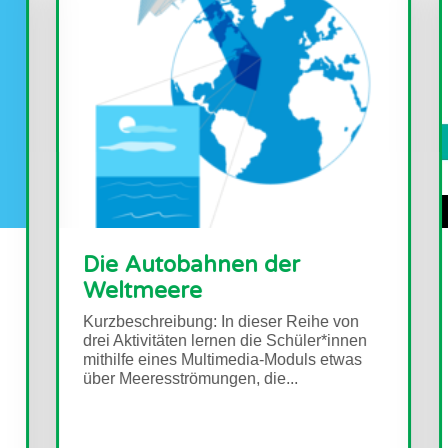
s Eis schmilzt - Wie
Die Aut
nnen wir die
Weltme
swirkungen des
Kurzbeschrei
hmelzenden Eises
drei Aktivitä
mithilfe ein
tersuchen?
über Meeress
zbeschreibung: In dieser Reihe von
r Aktivitäten erforschen die
üler*innen die Auswirkungen der