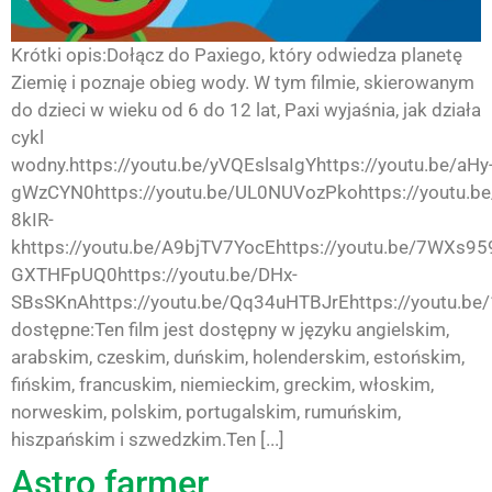
Krótki opis:Dołącz do Paxiego, który odwiedza planetę
Ziemię i poznaje obieg wody. W tym filmie, skierowanym
do dzieci w wieku od 6 do 12 lat, Paxi wyjaśnia, jak działa
cykl
wodny.https://youtu.be/yVQEslsaIgYhttps://youtu.be/aHy
gWzCYN0https://youtu.be/UL0NUVozPkohttps://youtu.be
8kIR-
khttps://youtu.be/A9bjTV7YocEhttps://youtu.be/7WXs959
GXTHFpUQ0https://youtu.be/DHx-
SBsSKnAhttps://youtu.be/Qq34uHTBJrEhttps://youtu.be
dostępne:Ten film jest dostępny w języku angielskim,
arabskim, czeskim, duńskim, holenderskim, estońskim,
fińskim, francuskim, niemieckim, greckim, włoskim,
norweskim, polskim, portugalskim, rumuńskim,
hiszpańskim i szwedzkim.Ten [...]
Astro farmer