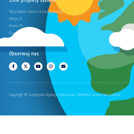
Wyzwanie obozu księżycowego
Misja X
Astro Pi
CanSat
Obserwuj nas
Copyright © Europejska Agencja Kosmiczna. Wszelkie prawa zastrzeżone.