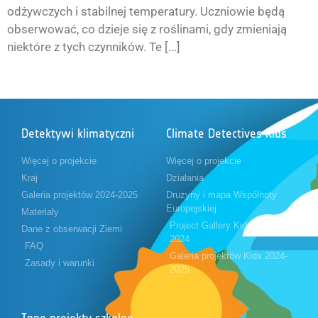
odżywczych i stabilnej temperatury. Uczniowie będą
obserwować, co dzieje się z roślinami, gdy zmieniają
niektóre z tych czynników. Te [...]
Detektywi klimatyczni
Climate Detectives Kids
Więcej o projekcie
Więcej o projekcie
Kraj
Działania
Galeria projektów 2024-2025
Drużyny i mapa Wspólnoty
Europejskiej
Materiały
Project Gallery Kids 2023-
Dane z obserwacji Ziemi
2024
FAQ
Galeria projektów Kids 2024-
Zasady i warunki
2025
Inne projekty szkolne