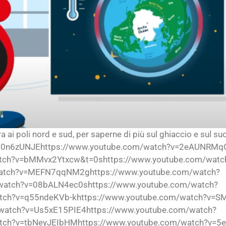
ra ai poli nord e sud, per saperne di più sul ghiaccio e sul s
ntI0n6zUNJEhttps://www.youtube.com/watch?v=2eAUNRMq
atch?v=bMMvx2Ytxcw&t=0shttps://www.youtube.com/watc
atch?v=MEFN7qqNM2ghttps://www.youtube.com/watch?
atch?v=08bALN4ec0shttps://www.youtube.com/watch?
tch?v=q55ndeKVb-khttps://www.youtube.com/watch?v=SM
atch?v=Us5xE15PIE4https://www.youtube.com/watch?
tch?v=tbNeyJEIbHMhttps://www.youtube.com/watch?v=5e