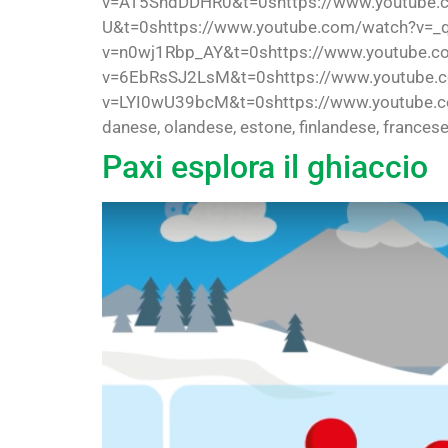
v=AT5SndDDHR0&t=0shttps://www.youtube.
U&t=0shttps://www.youtube.com/watch?v=_
v=n0wj1Rbp_AY&t=0shttps://www.youtube.c
v=6EbRsSJ2LsM&t=0shttps://www.youtube.
v=LYI0wU39bcM&t=0shttps://www.youtube.com
danese, olandese, estone, finlandese, francese
Paxi esplora il ghiaccio