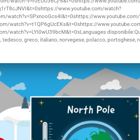
com/watch?v=r0EUU36Cj-8&t=0shttps://www.youtube.com
q1rT8cJNVI&t=0shttps://www.youtube.com/watch?
om/watch?v=SPxnooGcs4I&t=0shttps://www.youtube.com
com/watch?v=t1QP6gUcEKs&t=0shttps://www.youtube.co
/watch?v=LYI0wU39bcM&t=0sLanguages disponibile:Questo 
, tedesco, greco, italiano, norvegese, polacco, portoghese, 