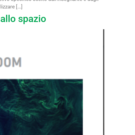
zzare [...]
allo spazio