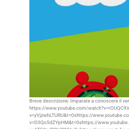
Breve descrizione: Imparate a conoscere il ve
https://www.youtube.com/watch?v=rOUQC9V
v=yVjzwhLTURU&t=0shttps://www.youtube.c
v=D3Qo5dZYpHM&t=0shttps://www.youtube.