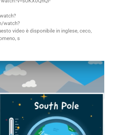
/watch?v=sUKX0QnQl-
/watch?
m/watch?
video è disponibile in inglese, ceco,
romeno, s