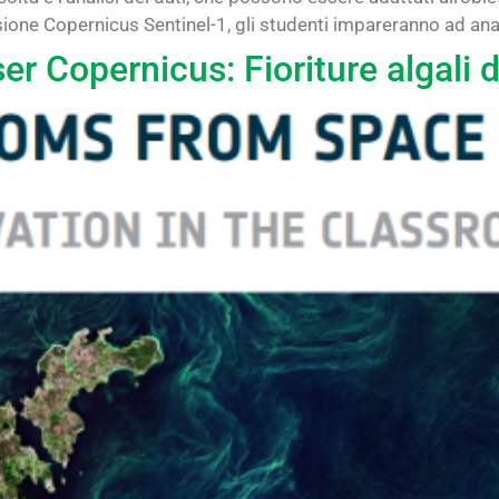
issione Copernicus Sentinel-1, gli studenti impareranno ad anali
er Copernicus: Fioriture algali d