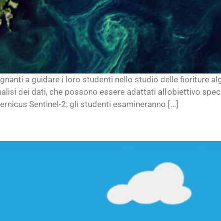
gnanti a guidare i loro studenti nello studio delle fioriture a
'analisi dei dati, che possono essere adattati all'obiettivo spe
pernicus Sentinel-2, gli studenti esamineranno [...]