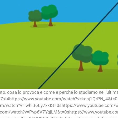
nto, cosa lo provoca e come e perché lo studiamo nell'ultima
ZxI4https://www.youtube.com/watch?v=kehj1QrPN_4&t=0
om/watch?v=iwhiB6Ey7xk&t=0shttps://www.youtube.com/
com/watch?v=Pvp6V7YqjLM&t=0shttps://www.youtube.c