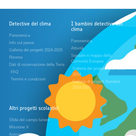
Detective del clima
I bambini detective del
clima
Panoramica
Panoramica
Info sul paese
Attività
Galleria dei progetti 2024-2025
Squadre e mappa della
Risorse
Comunità Europea
Dati di osservazione della Terra
Galleria dei progetti Kids 2023-
FAQ
2024
Termini e condizioni
Galleria di progetti Bambini
2024-2025
Altri progetti scolastici
Sfida del campo lunare
Missione X
Astropi