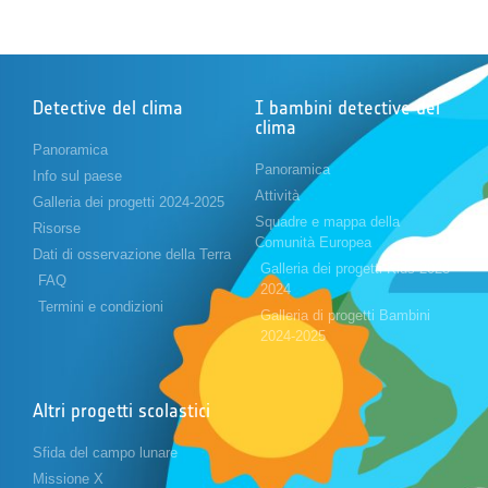
Detective del clima
I bambini detective del
clima
Panoramica
Panoramica
Info sul paese
Attività
Galleria dei progetti 2024-2025
Squadre e mappa della
Risorse
Comunità Europea
Dati di osservazione della Terra
Galleria dei progetti Kids 2023-
FAQ
2024
Termini e condizioni
Galleria di progetti Bambini
2024-2025
Altri progetti scolastici
Sfida del campo lunare
Missione X