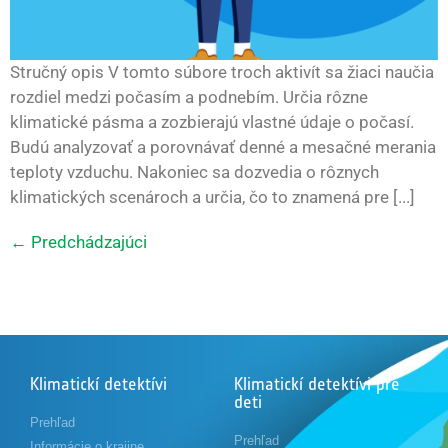
Stručný opis V tomto súbore troch aktivít sa žiaci naučia
rozdiel medzi počasím a podnebím. Určia rôzne
klimatické pásma a zozbierajú vlastné údaje o počasí.
Budú analyzovať a porovnávať denné a mesačné merania
teploty vzduchu. Nakoniec sa dozvedia o rôznych
klimatických scenároch a určia, čo to znamená pre [...]
←
Predchádzajúci
Klimatickí detektívi
Klimatickí detektívi pre
deti
Prehľad
Prehľad
Informácie o krajine