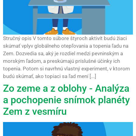
Stručný opis V tomto súbore štyroch aktivít budú žiaci
skúmať vplyv globálneho otepľovania a topenia ľadu na
Zem. Dozvedia sa, aký je rozdiel medzi pevninským a
morským ľadom, a preskúmajú príslušné účinky ich
topenia. Potom si navrhnú vlastný experiment, v ktorom
budú skúmať, ako topiaci sa ľad mení [...]
Zo zeme a z oblohy - Analýza
a pochopenie snímok planéty
Zem z vesmíru