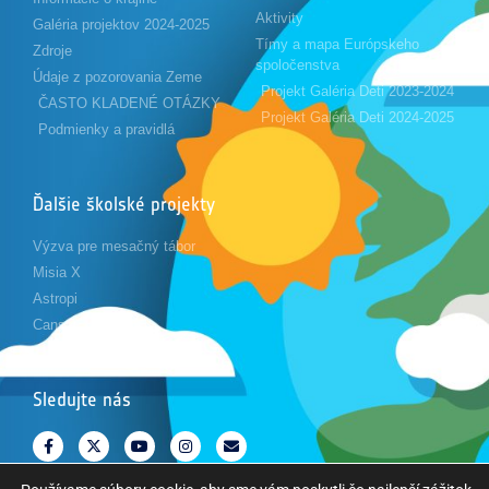
Aktivity
Galéria projektov 2024-2025
Tímy a mapa Európskeho
Zdroje
spoločenstva
Údaje z pozorovania Zeme
Projekt Galéria Deti 2023-2024
ČASTO KLADENÉ OTÁZKY
Projekt Galéria Deti 2024-2025
Podmienky a pravidlá
Ďalšie školské projekty
Výzva pre mesačný tábor
Misia X
Astropi
Cansat
Sledujte nás