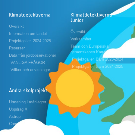
Klimatdetektiverna
Klimatdetektiverna
Junior
Översikt
Översikt
Information om landet
Verksamhet
Projektgalleri 2024-2025
Team och Europeiska
Resurser
gemenskapen Karta
Data från jordobservationer
Projektgalleri Barn 2023-2024
VANLIGA FRÅGOR
Projektgalleri Barn 2024-2025
Villkor och anvisningar
Andra skolprojekt
Utmaning i månlägret
Uppdrag X
Astropi
Cansat