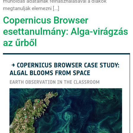
műholdas adatainak felhasználásával a diákok
megtanulják elemezni [...]
Copernicus Browser
esettanulmány: Alga-virágzás
az űrből