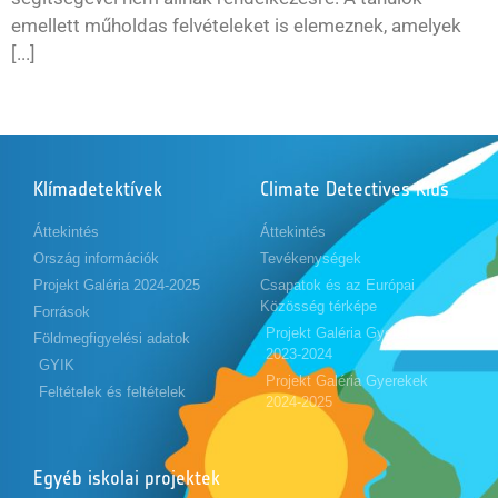
emellett műholdas felvételeket is elemeznek, amelyek
[...]
Klímadetektívek
Climate Detectives Kids
Áttekintés
Áttekintés
Ország információk
Tevékenységek
Projekt Galéria 2024-2025
Csapatok és az Európai
Közösség térképe
Források
Projekt Galéria Gyerekek
Földmegfigyelési adatok
2023-2024
GYIK
Projekt Galéria Gyerekek
Feltételek és feltételek
2024-2025
Egyéb iskolai projektek