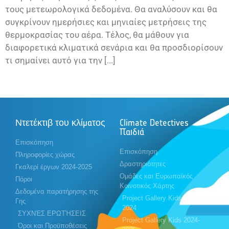
τους μετεωρολογικά δεδομένα. Θα αναλύσουν και θα
συγκρίνουν ημερήσιες και μηνιαίες μετρήσεις της
θερμοκρασίας του αέρα. Τέλος, θα μάθουν για
διαφορετικά κλιματικά σενάρια και θα προσδιορίσουν
τι σημαίνει αυτό για την [...]
Ντετέκτιβ του κλίματος
Climate Detectives
Παιδιά
Επισκόπηση
Επισκόπηση
Πληροφορίες χώρας
Δραστηριότητες
Γκαλερί έργων 2024-2025
Ομάδες και Ευρωπαϊκός
Πόροι
Κοινοτικός Χάρτης
Δεδομένα παρατήρησης της
Project Gallery Kids 2023-
Γης
2024
ΣΥΧΝΈΣ ΕΡΩΤΉΣΕΙΣ
Project Gallery Kids 2024-
Όροι και Προϋποθέσεις