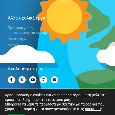
2025
Άλλα σχολικά έργα
Πρόκληση για την
κατασκήνωση στο φεγγάρι
Αποστολή X
Astropi
Cansat
Ακολουθήστε μας
Χρησιμοποιούμε cookies για να σας προσφέρουμε τη βέλτιστη
εμπειρία πλοήγησης στον ιστότοπό μας.
Copyright © Ευρωπαϊκός Οργανισμός Διαστήματος. Όλα τα δικαιώματα
Μπορείτε να μάθετε περισσότερα σχετικά με τα cookies που
χρησιμοποιούμε ή να τα απενεργοποιήσετε στις
ρυθμίσεις
.
διατηρούνται.