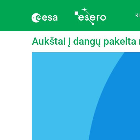
Kl
Žyma:
Matematika
Aukštai į dangų pakelta 