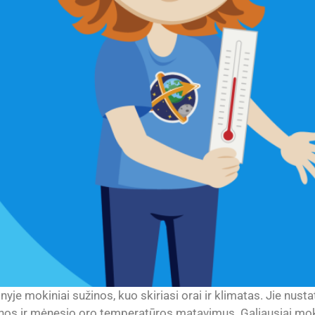
je mokiniai sužinos, kuo skiriasi orai ir klimatas. Jie nusta
ienos ir mėnesio oro temperatūros matavimus. Galiausiai mok