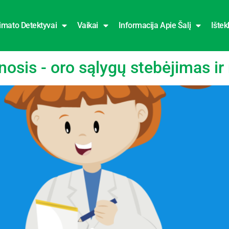
imato Detektyvai
Vaikai
Informacija Apie Šalį
Ištekl
nosis - oro sąlygų stebėjimas i