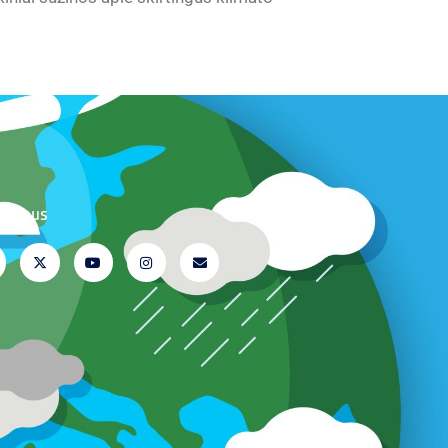
te mus