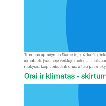
Trumpas aprašymas Šiame trijų užduočių rinkiny
išmatuoti. Įvadinėje veikloje mokiniai analizuos
mokysis, kaip apibūdinti orus, o taip pat mokysi
Orai ir klimatas - skirtu