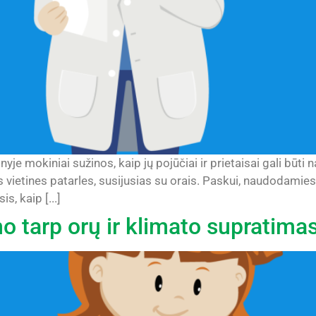
je mokiniai sužinos, kaip jų pojūčiai ir prietaisai gali būti
 vietines patarles, susijusias su orais. Paskui, naudodamiesi 
s, kaip [...]
mo tarp orų ir klimato supratima