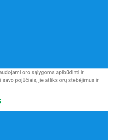
 naudojami oro sąlygoms apibūdinti ir
savo pojūčiais, jie atliks orų stebėjimus ir
s