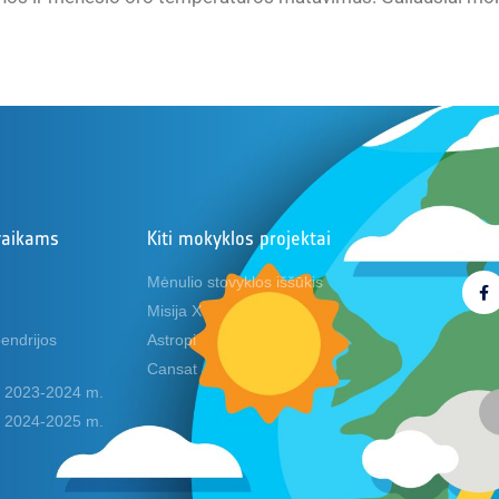
vaikams
Kiti mokyklos projektai
Seki
Mėnulio stovyklos iššūkis
Misija X
endrijos
Astropi
Cansat
ai 2023-2024 m.
ai 2024-2025 m.