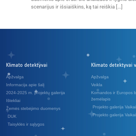
scenarijus ir išsiaiškins, ką tai reiškia [...]
Klimato detektyvai
Klimato detektyvai 
Apžvalga
Apžvalga
Informacija apie šalį
Veikla
2024-2025 m. projektų galerija
Komandos ir Europos b
žemėlapis
Ištekliai
Projekto galerija Vaik
Žemės stebėjimo duomenys
Projekto galerija Vaik
DUK
Taisyklės ir sąlygos