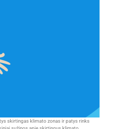
tys skirtingas klimato zonas ir patys rinks
iniai sužinos apie skirtingus klimato