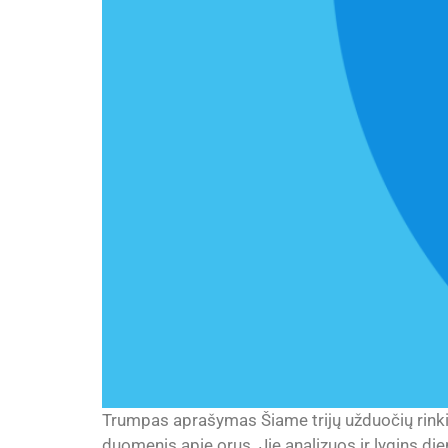
Trumpas aprašymas Šiame trijų užduočių rinkiny
duomenis apie orus. Jie analizuos ir lygins d