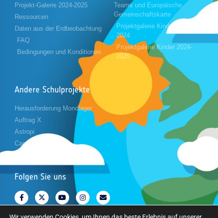
Projekt-Galerie 2024-2025
Teams und Europäische
Gemeinschaftskarte
Ressourcen
Projektgalerie Kinder 2023-
Daten aus der Erdbeobachtung
2024
FAQ
Projektgalerie Kinder 2024-
Bedingungen und Konditionen
2025
Andere Schulprojekte
Herausforderung Mondlager
Auftrag X
Astropi
Cansat
Folgen Sie uns
Wir verwenden Cookies, um Ihnen das beste Erlebnis auf unserer