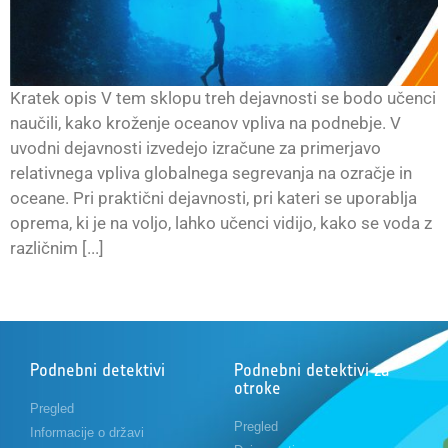
Kratek opis V tem sklopu treh dejavnosti se bodo učenci
naučili, kako kroženje oceanov vpliva na podnebje. V
uvodni dejavnosti izvedejo izračune za primerjavo
relativnega vpliva globalnega segrevanja na ozračje in
oceane. Pri praktični dejavnosti, pri kateri se uporablja
oprema, ki je na voljo, lahko učenci vidijo, kako se voda z
različnim [...]
Podnebni detektivi
Podnebni detektivi za
otroke
Pregled
Pregled
Informacije o državi