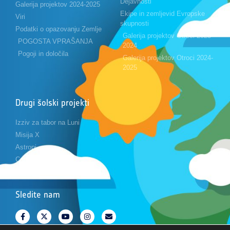
Dejavnosti
Galerija projektov 2024-2025
Ekipe in zemljevid Evropske
Viri
skupnosti
Podatki o opazovanju Zemlje
Galerija projektov Otroci 2023-
POGOSTA VPRAŠANJA
2024
Pogoji in določila
Galerija projektov Otroci 2024-
2025
Drugi šolski projekti
Izziv za tabor na Luni
Misija X
Astropi
Cansat
Sledite nam