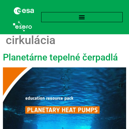
Značka:
Termohalinná
cirkulácia
Planetárne tepelné čerpadlá