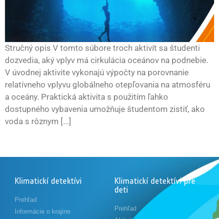
Stručný opis V tomto súbore troch aktivít sa študenti
dozvedia, aký vplyv má cirkulácia oceánov na podnebie.
V úvodnej aktivite vykonajú výpočty na porovnanie
relatívneho vplyvu globálneho otepľovania na atmosféru
a oceány. Praktická aktivita s použitím ľahko
dostupného vybavenia umožňuje študentom zistiť, ako
voda s rôznym [...]
Klimatickí detektívi
Klimatickí detektívi pre
deti
Prehľad
Prehľad
Informácie o krajine