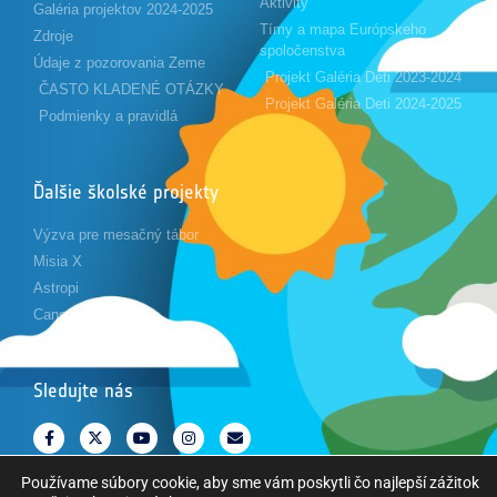
Aktivity
Galéria projektov 2024-2025
Tímy a mapa Európskeho
Zdroje
spoločenstva
Údaje z pozorovania Zeme
Projekt Galéria Deti 2023-2024
ČASTO KLADENÉ OTÁZKY
Projekt Galéria Deti 2024-2025
Podmienky a pravidlá
Ďalšie školské projekty
Výzva pre mesačný tábor
Misia X
Astropi
Cansat
Sledujte nás
Používame súbory cookie, aby sme vám poskytli čo najlepší zážitok